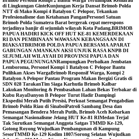
Brimob Personil Kompi 2 Bantu Warga Terdampak Kemarau
di Lingkungan Ginte
Kunjungan Kerja Dansat Brimob Polda
NTT di Mako Kompi 4 Batalyon C Pelopor, Tekankan
Profesionalisme dan Ketahanan Pangan
Personel Satuan
Brimob Polda Sumatera Barat bergerak cepat merespons
terjadinya banjir di sejumlah wilayah Kota Padang.
BRIMOB
PAPUA HADIRI KICK OFF HUT KE-81 KEMERDEKAAN
RI DAN PEMBINAAN WAWASAN KEBANGSAAN DI
BIAK
SATBRIMOB POLDA PAPUA BERSAMA APARAT
GABUNGAN AMANKAN AKSI UNJUK RASA KNPB DI
SEJUMLAH WILAYAH DI PROVINSI PAPUA DAN
PAPUA PEGUNUNGAN
Rampungkan Perbaikan Jembatan
Lemboroma, Personel Kompi 1 Batalyon C Pelopor Bantu
Pulihkan Akses Warga
Brimob Responsif Warga, Kompi 2
Batalyon A Pelopor Pantau Program Makan Bergizi Gratis di
SDN 028 Tarakan
Tim Siaga Karhutla Brimob Kalbar
Lakukan Monitoring & Pembasahan Lahan Bekas Terbakar di
Kubu Raya
Danyon B Pelopor Turut Hadir Dampingi
Ekspedisi Merah Putih Presisi, Perkuat Semangat Pengabdian
Brimob Polda Riau di Sinaboi
Patroli Sambang Desa dan
Pemasangan Bendera Merah Putih, Brimob Aceh Kobarkan
Semangat Nasionalisme Jelang HUT Ke-81 RI
Medan Terjal
Tak Surutkan Semangat Anggota Satgas TMMD Ke-129,
Gotong Royong Wujudkan Pembangunan di Kampung
Sesor
TMMD Ke-129 Kodim 1807/Sorong Selatan Wujudkan