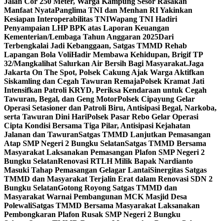
Jalan Cor 250 Meter, Warga Kampung Sesor Rasakan
Manfaat Nyata
Panglima TNI dan Menhan RI Yakinkan
Kesiapan Interoperabilitas TNI
Wapang TNI Hadiri
Penyampaian LHP BPK atas Laporan Keuangan
Kementerian/Lembaga Tahun Anggaran 2025
Dari
Terbengkalai Jadi Kebanggaan, Satgas TMMD Rehab
Lapangan Bola Voli
Hadir Membawa Kehidupan, Brigif TP
32/Mangkalihat Salurkan Air Bersih Bagi Masyarakat.
Jaga
Jakarta On The Spot, Polsek Cakung Ajak Warga Aktifkan
Siskamling dan Cegah Tawuran Remaja
Polsek Kramat Jati
Intensifkan Patroli KRYD, Periksa Kendaraan untuk Cegah
Tawuran, Begal, dan Geng Motor
Polsek Cipayung Gelar
Operasi Setasioner dan Patroli Biru, Antisipasi Begal, Narkoba,
serta Tawuran Dini Hari
Polsek Pasar Rebo Gelar Operasi
Cipta Kondisi Bersama Tiga Pilar, Antisipasi Kejahatan
Jalanan dan Tawuran
Satgas TMMD Lanjutkan Pemasangan
Atap SMP Negeri 2 Bungku Selatan
Satgas TMMD Bersama
Masyarakat Laksanakan Pemasangan Plafon SMP Negeri 2
Bungku Selatan
Renovasi RTLH Milik Bapak Nardianto
Masuki Tahap Pemasangan Gelagar Lantai
Sinergitas Satgas
TMMD dan Masyarakat Terjalin Erat dalam Renovasi SDN 2
Bungku Selatan
Gotong Royong Satgas TMMD dan
Masyarakat Warnai Pembangunan MCK Masjid Desa
Polewali
Satgas TMMD Bersama Masyarakat Laksanakan
Pembongkaran Plafon Rusak SMP Negeri 2 Bungku