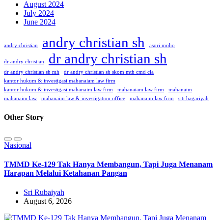
August 2024
July 2024
June 2024
andry christian sh
andry christian
asori moho
dr andry christian sh
dr andry christian
dr andry christian sh mh
dr andry christian sh skom mth cmd cla
kantor hukum & investigasi mahanaiam law firm
kantor hukum & investigasi mahanaim law firm
mahanaiam law firm
mahanaim
mahanaim law
mahanaim law & investigation office
mahanaim law firm
siti hagariyah
Other Story
Nasional
TMMD Ke-129 Tak Hanya Membangun, Tapi Juga Menanam
Harapan Melalui Ketahanan Pangan
Sri Rubaiyah
August 6, 2026