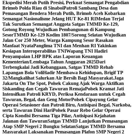
Ekspedisi Merah Putih Presisi, Perkuat Semangat Pengabdian
Brimob Polda Riau di Sinaboi
Patroli Sambang Desa dan
Pemasangan Bendera Merah Putih, Brimob Aceh Kobarkan
Semangat Nasionalisme Jelang HUT Ke-81 RI
Medan Terjal
Tak Surutkan Semangat Anggota Satgas TMMD Ke-129,
Gotong Royong Wujudkan Pembangunan di Kampung
Sesor
TMMD Ke-129 Kodim 1807/Sorong Selatan Wujudkan
Jalan Cor 250 Meter, Warga Kampung Sesor Rasakan
Manfaat Nyata
Panglima TNI dan Menhan RI Yakinkan
Kesiapan Interoperabilitas TNI
Wapang TNI Hadiri
Penyampaian LHP BPK atas Laporan Keuangan
Kementerian/Lembaga Tahun Anggaran 2025
Dari
Terbengkalai Jadi Kebanggaan, Satgas TMMD Rehab
Lapangan Bola Voli
Hadir Membawa Kehidupan, Brigif TP
32/Mangkalihat Salurkan Air Bersih Bagi Masyarakat.
Jaga
Jakarta On The Spot, Polsek Cakung Ajak Warga Aktifkan
Siskamling dan Cegah Tawuran Remaja
Polsek Kramat Jati
Intensifkan Patroli KRYD, Periksa Kendaraan untuk Cegah
Tawuran, Begal, dan Geng Motor
Polsek Cipayung Gelar
Operasi Setasioner dan Patroli Biru, Antisipasi Begal, Narkoba,
serta Tawuran Dini Hari
Polsek Pasar Rebo Gelar Operasi
Cipta Kondisi Bersama Tiga Pilar, Antisipasi Kejahatan
Jalanan dan Tawuran
Satgas TMMD Lanjutkan Pemasangan
Atap SMP Negeri 2 Bungku Selatan
Satgas TMMD Bersama
Masyarakat Laksanakan Pemasangan Plafon SMP Negeri 2