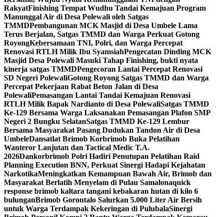
Rakyat
Finishing Tempat Wudhu Tandai Kemajuan Program
Manunggal Air di Desa Polewali oleh Satgas
TMMD
Pembangunan MCK Masjid di Desa Umbele Lama
Terus Berjalan, Satgas TMMD dan Warga Perkuat Gotong
Royong
Kebersamaan TNI, Polri, dan Warga Percepat
Renovasi RTLH Milik Ibu Syamsiah
Pengecatan Dinding MCK
Masjid Desa Polewali Masuki Tahap Finishing, bukti nyata
kinerja satgas TMMD
Pengecoran Lantai Percepat Renovasi
SD Negeri Polewali
Gotong Royong Satgas TMMD dan Warga
Percepat Pekerjaan Rabat Beton Jalan di Desa
Polewali
Pemasangan Lantai Tandai Kemajuan Renovasi
RTLH Milik Bapak Nardianto di Desa Polewali
Satgas TMMD
Ke-129 Bersama Warga Laksanakan Pemasangan Plafon SMP
Negeri 2 Bungku Selatan
Satgas TMMD Ke-129 Lembur
Bersama Masyarakat Pasang Dudukan Tandon Air di Desa
Umbele
Dansatlat Brimob Korbrimob Buka Pelatihan
Wanteror Lanjutan dan Tactical Medic T.A.
2026
Dankorbrimob Polri Hadiri Penutupan Pelatihan Raid
Planning Execution BNN, Perkuat Sinergi Hadapi Kejahatan
Narkotika
Meningkatkan Kemampuan Bawah Air, Brimob dan
Masyarakat Berlatih Menyelam di Pulau Samalona
quick
response brimob kaltara tangani kebakaran hutan di kilo 6
bulungan
Brimob Gorontalo Salurkan 5.000 Liter Air Bersih
untuk Warga Terdampak Kekeringan di Pulubala
Sinergi