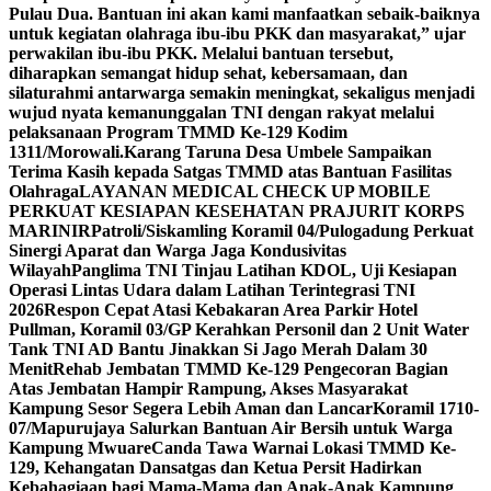
Pulau Dua. Bantuan ini akan kami manfaatkan sebaik-baiknya
untuk kegiatan olahraga ibu-ibu PKK dan masyarakat,” ujar
perwakilan ibu-ibu PKK. Melalui bantuan tersebut,
diharapkan semangat hidup sehat, kebersamaan, dan
silaturahmi antarwarga semakin meningkat, sekaligus menjadi
wujud nyata kemanunggalan TNI dengan rakyat melalui
pelaksanaan Program TMMD Ke-129 Kodim
1311/Morowali.
Karang Taruna Desa Umbele Sampaikan
Terima Kasih kepada Satgas TMMD atas Bantuan Fasilitas
Olahraga
LAYANAN MEDICAL CHECK UP MOBILE
PERKUAT KESIAPAN KESEHATAN PRAJURIT KORPS
MARINIR
Patroli/Siskamling Koramil 04/Pulogadung Perkuat
Sinergi Aparat dan Warga Jaga Kondusivitas
Wilayah
Panglima TNI Tinjau Latihan KDOL, Uji Kesiapan
Operasi Lintas Udara dalam Latihan Terintegrasi TNI
2026
Respon Cepat Atasi Kebakaran Area Parkir Hotel
Pullman, Koramil 03/GP Kerahkan Personil dan 2 Unit Water
Tank TNI AD Bantu Jinakkan Si Jago Merah Dalam 30
Menit
Rehab Jembatan TMMD Ke-129 Pengecoran Bagian
Atas Jembatan Hampir Rampung, Akses Masyarakat
Kampung Sesor Segera Lebih Aman dan Lancar
Koramil 1710-
07/Mapurujaya Salurkan Bantuan Air Bersih untuk Warga
Kampung Mwuare
Canda Tawa Warnai Lokasi TMMD Ke-
129, Kehangatan Dansatgas dan Ketua Persit Hadirkan
Kebahagiaan bagi Mama-Mama dan Anak-Anak Kampung