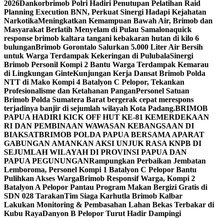
2026
Dankorbrimob Polri Hadiri Penutupan Pelatihan Raid
Planning Execution BNN, Perkuat Sinergi Hadapi Kejahatan
Narkotika
Meningkatkan Kemampuan Bawah Air, Brimob dan
Masyarakat Berlatih Menyelam di Pulau Samalona
quick
response brimob kaltara tangani kebakaran hutan di kilo 6
bulungan
Brimob Gorontalo Salurkan 5.000 Liter Air Bersih
untuk Warga Terdampak Kekeringan di Pulubala
Sinergi
Brimob Personil Kompi 2 Bantu Warga Terdampak Kemarau
di Lingkungan Ginte
Kunjungan Kerja Dansat Brimob Polda
NTT di Mako Kompi 4 Batalyon C Pelopor, Tekankan
Profesionalisme dan Ketahanan Pangan
Personel Satuan
Brimob Polda Sumatera Barat bergerak cepat merespons
terjadinya banjir di sejumlah wilayah Kota Padang.
BRIMOB
PAPUA HADIRI KICK OFF HUT KE-81 KEMERDEKAAN
RI DAN PEMBINAAN WAWASAN KEBANGSAAN DI
BIAK
SATBRIMOB POLDA PAPUA BERSAMA APARAT
GABUNGAN AMANKAN AKSI UNJUK RASA KNPB DI
SEJUMLAH WILAYAH DI PROVINSI PAPUA DAN
PAPUA PEGUNUNGAN
Rampungkan Perbaikan Jembatan
Lemboroma, Personel Kompi 1 Batalyon C Pelopor Bantu
Pulihkan Akses Warga
Brimob Responsif Warga, Kompi 2
Batalyon A Pelopor Pantau Program Makan Bergizi Gratis di
SDN 028 Tarakan
Tim Siaga Karhutla Brimob Kalbar
Lakukan Monitoring & Pembasahan Lahan Bekas Terbakar di
Kubu Raya
Danyon B Pelopor Turut Hadir Dampingi