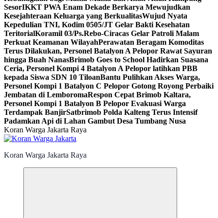
Sesor
IKKT PWA Enam Dekade Berkarya Mewujudkan
Kesejahteraan Keluarga yang Berkualitas
Wujud Nyata
Kepedulian TNI, Kodim 0505/JT Gelar Bakti Kesehatan
Teritorial
Koramil 03/Ps.Rebo-Ciracas Gelar Patroli Malam
Perkuat Keamanan Wilayah
Perawatan Beragam Komoditas
Terus Dilakukan, Personel Batalyon A Pelopor Rawat Sayuran
hingga Buah Nanas
Brimob Goes to School Hadirkan Suasana
Ceria, Personel Kompi 4 Batalyon A Pelopor latihkan PBB
kepada Siswa SDN 10 Tiloan
Bantu Pulihkan Akses Warga,
Personel Kompi 1 Batalyon C Pelopor Gotong Royong Perbaiki
Jembatan di Lemboroma
Respon Cepat Brimob Kaltara,
Personel Kompi 1 Batalyon B Pelopor Evakuasi Warga
Terdampak Banjir
Satbrimob Polda Kalteng Terus Intensif
Padamkan Api di Lahan Gambut Desa Tumbang Nusa
Koran Warga Jakarta Raya
Koran Warga Jakarta Raya