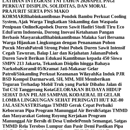
LATIHAN INTEGRASI TNI TAHUN 2026
APEL PAGI
PERKUAT DISIPLIN, SOLIDITAS, DAN MORAL
PRAJURIT SERTA PNS MAKO
KORMAR
Bhabinkamtibmas Pondok Bambu Perkuat Cooling
System, Ajak Warga Tingkatkan Siskamling dan Waspada
Penipuan Online
Kapolsek Duren Sawit Hadiri Studi Tiru Eco
EduFarm Indonesia, Dorong Inovasi Ketahanan Pangan
Berbasis Masyarakat
Bhabinkamtibmas Malaka Sari Bersama
Warga Hijaukan Lingkungan dengan Penanaman Pohon
Pucuk Merah
Patroli Strong Point Polsek Duren Sawit Intensif
Cegah Tawuran, Balap Liar dan Kejahatan Jalanan
Polsek
Duren Sawit Berikan Edukasi Kamtibmas kepada 450 Siswa
SMPN 213 Jakarta, Tekankan Disiplin hingga Bahaya
Narkoba
Koramil 05/Kramat Jati-Makasar Gelar
Patroli/Siskamling Perkuat Keamanan Wilayah
Ka Induk PJR
BSD Kompol Darmarwati, SH, MM, MH Memberikan
Teguran Terhadap Mobil Truk yang Parkir Dibahu Jalan di
Tol CSI Tanggerang Kota
GELORAKAN BUDAYA HIDUP
SEHAT DAN PILAH SAMPAH, KODAERAL III GELAR
LOMBA LINGKUNGAN SEHAT PERINGATI HUT KE-80
JALASENASTRI
Satgas TMMD Gerak Cepat Perbaiki
Kebocoran Pipa Program Manunggal Air Bersih
Satgas TMMD
dan Masyarakat Gotong Royong Kerjakan Program
Manunggal Air Bersih di Desa Umbele
Penuh Semangat, Satgas
TMMD Rela Terobos Lumpur dan Pasir Demi Pastikan Pipa