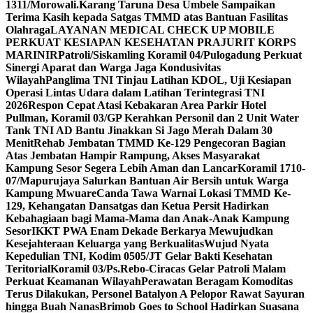
1311/Morowali.
Karang Taruna Desa Umbele Sampaikan
Terima Kasih kepada Satgas TMMD atas Bantuan Fasilitas
Olahraga
LAYANAN MEDICAL CHECK UP MOBILE
PERKUAT KESIAPAN KESEHATAN PRAJURIT KORPS
MARINIR
Patroli/Siskamling Koramil 04/Pulogadung Perkuat
Sinergi Aparat dan Warga Jaga Kondusivitas
Wilayah
Panglima TNI Tinjau Latihan KDOL, Uji Kesiapan
Operasi Lintas Udara dalam Latihan Terintegrasi TNI
2026
Respon Cepat Atasi Kebakaran Area Parkir Hotel
Pullman, Koramil 03/GP Kerahkan Personil dan 2 Unit Water
Tank TNI AD Bantu Jinakkan Si Jago Merah Dalam 30
Menit
Rehab Jembatan TMMD Ke-129 Pengecoran Bagian
Atas Jembatan Hampir Rampung, Akses Masyarakat
Kampung Sesor Segera Lebih Aman dan Lancar
Koramil 1710-
07/Mapurujaya Salurkan Bantuan Air Bersih untuk Warga
Kampung Mwuare
Canda Tawa Warnai Lokasi TMMD Ke-
129, Kehangatan Dansatgas dan Ketua Persit Hadirkan
Kebahagiaan bagi Mama-Mama dan Anak-Anak Kampung
Sesor
IKKT PWA Enam Dekade Berkarya Mewujudkan
Kesejahteraan Keluarga yang Berkualitas
Wujud Nyata
Kepedulian TNI, Kodim 0505/JT Gelar Bakti Kesehatan
Teritorial
Koramil 03/Ps.Rebo-Ciracas Gelar Patroli Malam
Perkuat Keamanan Wilayah
Perawatan Beragam Komoditas
Terus Dilakukan, Personel Batalyon A Pelopor Rawat Sayuran
hingga Buah Nanas
Brimob Goes to School Hadirkan Suasana