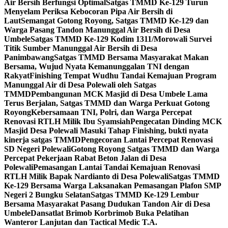
Air Bersih Berfungsi Optimal
Satgas TMMD Ke-129 Turun
Menyelam Periksa Kebocoran Pipa Air Bersih di
Laut
Semangat Gotong Royong, Satgas TMMD Ke-129 dan
Warga Pasang Tandon Manunggal Air Bersih di Desa
Umbele
Satgas TMMD Ke-129 Kodim 1311/Morowali Survei
Titik Sumber Manunggal Air Bersih di Desa
Panimbawang
Satgas TMMD Bersama Masyarakat Makan
Bersama, Wujud Nyata Kemanunggalan TNI dengan
Rakyat
Finishing Tempat Wudhu Tandai Kemajuan Program
Manunggal Air di Desa Polewali oleh Satgas
TMMD
Pembangunan MCK Masjid di Desa Umbele Lama
Terus Berjalan, Satgas TMMD dan Warga Perkuat Gotong
Royong
Kebersamaan TNI, Polri, dan Warga Percepat
Renovasi RTLH Milik Ibu Syamsiah
Pengecatan Dinding MCK
Masjid Desa Polewali Masuki Tahap Finishing, bukti nyata
kinerja satgas TMMD
Pengecoran Lantai Percepat Renovasi
SD Negeri Polewali
Gotong Royong Satgas TMMD dan Warga
Percepat Pekerjaan Rabat Beton Jalan di Desa
Polewali
Pemasangan Lantai Tandai Kemajuan Renovasi
RTLH Milik Bapak Nardianto di Desa Polewali
Satgas TMMD
Ke-129 Bersama Warga Laksanakan Pemasangan Plafon SMP
Negeri 2 Bungku Selatan
Satgas TMMD Ke-129 Lembur
Bersama Masyarakat Pasang Dudukan Tandon Air di Desa
Umbele
Dansatlat Brimob Korbrimob Buka Pelatihan
Wanteror Lanjutan dan Tactical Medic T.A.