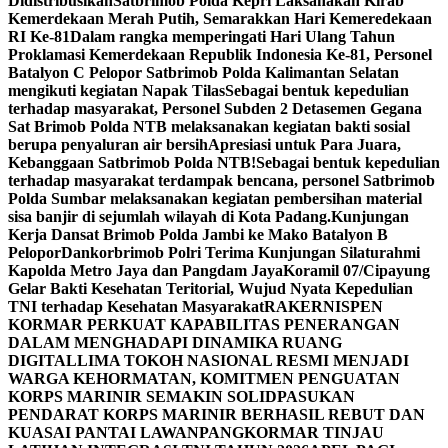
Didistribusikan
Satbrimob Polda Kepri Laksanakan Kirab
Kemerdekaan Merah Putih, Semarakkan Hari Kemeredekaan
RI Ke-81
Dalam rangka memperingati Hari Ulang Tahun
Proklamasi Kemerdekaan Republik Indonesia Ke-81, Personel
Batalyon C Pelopor Satbrimob Polda Kalimantan Selatan
mengikuti kegiatan Napak Tilas
Sebagai bentuk kepedulian
terhadap masyarakat, Personel Subden 2 Detasemen Gegana
Sat Brimob Polda NTB melaksanakan kegiatan bakti sosial
berupa penyaluran air bersih
Apresiasi untuk Para Juara,
Kebanggaan Satbrimob Polda NTB!
Sebagai bentuk kepedulian
terhadap masyarakat terdampak bencana, personel Satbrimob
Polda Sumbar melaksanakan kegiatan pembersihan material
sisa banjir di sejumlah wilayah di Kota Padang.
Kunjungan
Kerja Dansat Brimob Polda Jambi ke Mako Batalyon B
Pelopor
Dankorbrimob Polri Terima Kunjungan Silaturahmi
Kapolda Metro Jaya dan Pangdam Jaya
Koramil 07/Cipayung
Gelar Bakti Kesehatan Teritorial, Wujud Nyata Kepedulian
TNI terhadap Kesehatan Masyarakat
RAKERNISPEN
KORMAR PERKUAT KAPABILITAS PENERANGAN
DALAM MENGHADAPI DINAMIKA RUANG
DIGITAL
LIMA TOKOH NASIONAL RESMI MENJADI
WARGA KEHORMATAN, KOMITMEN PENGUATAN
KORPS MARINIR SEMAKIN SOLID
PASUKAN
PENDARAT KORPS MARINIR BERHASIL REBUT DAN
KUASAI PANTAI LAWAN
PANGKORMAR TINJAU