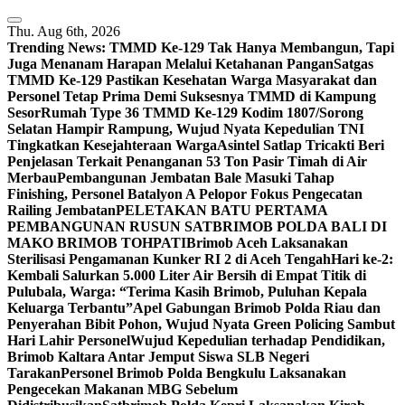
Skip
to
Thu. Aug 6th, 2026
content
Trending News:
TMMD Ke-129 Tak Hanya Membangun, Tapi
Juga Menanam Harapan Melalui Ketahanan Pangan
Satgas
TMMD Ke-129 Pastikan Kesehatan Warga Masyarakat dan
Personel Tetap Prima Demi Suksesnya TMMD di Kampung
Sesor
Rumah Type 36 TMMD Ke-129 Kodim 1807/Sorong
Selatan Hampir Rampung, Wujud Nyata Kepedulian TNI
Tingkatkan Kesejahteraan Warga
Asintel Satlap Tricakti Beri
Penjelasan Terkait Penanganan 53 Ton Pasir Timah di Air
Merbau
Pembangunan Jembatan Bale Masuki Tahap
Finishing, Personel Batalyon A Pelopor Fokus Pengecatan
Railing Jembatan
PELETAKAN BATU PERTAMA
PEMBANGUNAN RUSUN SATBRIMOB POLDA BALI DI
MAKO BRIMOB TOHPATI
Brimob Aceh Laksanakan
Sterilisasi Pengamanan Kunker RI 2 di Aceh Tengah
Hari ke-2:
Kembali Salurkan 5.000 Liter Air Bersih di Empat Titik di
Pulubala, Warga: “Terima Kasih Brimob, Puluhan Kepala
Keluarga Terbantu”
Apel Gabungan Brimob Polda Riau dan
Penyerahan Bibit Pohon, Wujud Nyata Green Policing Sambut
Hari Lahir Personel
Wujud Kepedulian terhadap Pendidikan,
Brimob Kaltara Antar Jemput Siswa SLB Negeri
Tarakan
Personel Brimob Polda Bengkulu Laksanakan
Pengecekan Makanan MBG Sebelum