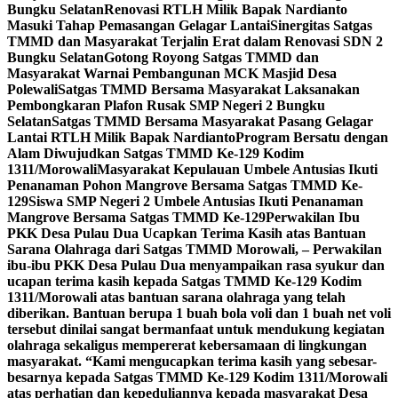
Bungku Selatan
Renovasi RTLH Milik Bapak Nardianto
Masuki Tahap Pemasangan Gelagar Lantai
Sinergitas Satgas
TMMD dan Masyarakat Terjalin Erat dalam Renovasi SDN 2
Bungku Selatan
Gotong Royong Satgas TMMD dan
Masyarakat Warnai Pembangunan MCK Masjid Desa
Polewali
Satgas TMMD Bersama Masyarakat Laksanakan
Pembongkaran Plafon Rusak SMP Negeri 2 Bungku
Selatan
Satgas TMMD Bersama Masyarakat Pasang Gelagar
Lantai RTLH Milik Bapak Nardianto
Program Bersatu dengan
Alam Diwujudkan Satgas TMMD Ke-129 Kodim
1311/Morowali
Masyarakat Kepulauan Umbele Antusias Ikuti
Penanaman Pohon Mangrove Bersama Satgas TMMD Ke-
129
Siswa SMP Negeri 2 Umbele Antusias Ikuti Penanaman
Mangrove Bersama Satgas TMMD Ke-129
Perwakilan Ibu
PKK Desa Pulau Dua Ucapkan Terima Kasih atas Bantuan
Sarana Olahraga dari Satgas TMMD Morowali, – Perwakilan
ibu-ibu PKK Desa Pulau Dua menyampaikan rasa syukur dan
ucapan terima kasih kepada Satgas TMMD Ke-129 Kodim
1311/Morowali atas bantuan sarana olahraga yang telah
diberikan. Bantuan berupa 1 buah bola voli dan 1 buah net voli
tersebut dinilai sangat bermanfaat untuk mendukung kegiatan
olahraga sekaligus mempererat kebersamaan di lingkungan
masyarakat. “Kami mengucapkan terima kasih yang sebesar-
besarnya kepada Satgas TMMD Ke-129 Kodim 1311/Morowali
atas perhatian dan kepeduliannya kepada masyarakat Desa