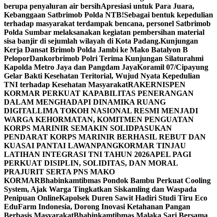
berupa penyaluran air bersih
Apresiasi untuk Para Juara,
Kebanggaan Satbrimob Polda NTB!
Sebagai bentuk kepedulian
terhadap masyarakat terdampak bencana, personel Satbrimob
Polda Sumbar melaksanakan kegiatan pembersihan material
sisa banjir di sejumlah wilayah di Kota Padang.
Kunjungan
Kerja Dansat Brimob Polda Jambi ke Mako Batalyon B
Pelopor
Dankorbrimob Polri Terima Kunjungan Silaturahmi
Kapolda Metro Jaya dan Pangdam Jaya
Koramil 07/Cipayung
Gelar Bakti Kesehatan Teritorial, Wujud Nyata Kepedulian
TNI terhadap Kesehatan Masyarakat
RAKERNISPEN
KORMAR PERKUAT KAPABILITAS PENERANGAN
DALAM MENGHADAPI DINAMIKA RUANG
DIGITAL
LIMA TOKOH NASIONAL RESMI MENJADI
WARGA KEHORMATAN, KOMITMEN PENGUATAN
KORPS MARINIR SEMAKIN SOLID
PASUKAN
PENDARAT KORPS MARINIR BERHASIL REBUT DAN
KUASAI PANTAI LAWAN
PANGKORMAR TINJAU
LATIHAN INTEGRASI TNI TAHUN 2026
APEL PAGI
PERKUAT DISIPLIN, SOLIDITAS, DAN MORAL
PRAJURIT SERTA PNS MAKO
KORMAR
Bhabinkamtibmas Pondok Bambu Perkuat Cooling
System, Ajak Warga Tingkatkan Siskamling dan Waspada
Penipuan Online
Kapolsek Duren Sawit Hadiri Studi Tiru Eco
EduFarm Indonesia, Dorong Inovasi Ketahanan Pangan
Berbasis Masyarakat
Bhabinkamtibmas Malaka Sari Bersama