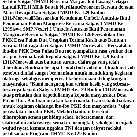
Selatan
Satgas TMMD Bersama Masyarakat Pasang Gelagar
Lantai RTLH Milik Bapak Nardianto
Program Bersatu dengan
Alam Diwujudkan Satgas TMMD Ke-129 Kodim
1311/Morowali
Masyarakat Kepulauan Umbele Antusias Ikuti
Penanaman Pohon Mangrove Bersama Satgas TMMD Ke-
129
Siswa SMP Negeri 2 Umbele Antusias Ikuti Penanaman
Mangrove Bersama Satgas TMMD Ke-129
Perwakilan Ibu
PKK Desa Pulau Dua Ucapkan Terima Kasih atas Bantuan
Sarana Olahraga dari Satgas TMMD Morowali, – Perwakilan
ibu-ibu PKK Desa Pulau Dua menyampaikan rasa syukur dan
ucapan terima kasih kepada Satgas TMMD Ke-129 Kodim
1311/Morowali atas bantuan sarana olahraga yang telah
diberikan. Bantuan berupa 1 buah bola voli dan 1 buah net voli
tersebut dinilai sangat bermanfaat untuk mendukung kegiatan
olahraga sekaligus mempererat kebersamaan di lingkungan
masyarakat. “Kami mengucapkan terima kasih yang sebesar-
besarnya kepada Satgas TMMD Ke-129 Kodim 1311/Morowali
atas perhatian dan kepeduliannya kepada masyarakat Desa
Pulau Dua. Bantuan ini akan kami manfaatkan sebaik-baiknya
untuk kegiatan olahraga ibu-ibu PKK dan masyarakat,” ujar
perwakilan ibu-ibu PKK. Melalui bantuan tersebut,
diharapkan semangat hidup sehat, kebersamaan, dan
silaturahmi antarwarga semakin meningkat, sekaligus menjadi
wujud nyata kemanunggalan TNI dengan rakyat melalui
pelaksanaan Program TMMD Ke-129 Kodim