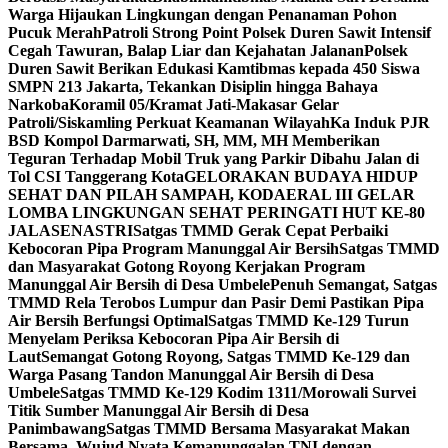
Warga Hijaukan Lingkungan dengan Penanaman Pohon
Pucuk Merah
Patroli Strong Point Polsek Duren Sawit Intensif
Cegah Tawuran, Balap Liar dan Kejahatan Jalanan
Polsek
Duren Sawit Berikan Edukasi Kamtibmas kepada 450 Siswa
SMPN 213 Jakarta, Tekankan Disiplin hingga Bahaya
Narkoba
Koramil 05/Kramat Jati-Makasar Gelar
Patroli/Siskamling Perkuat Keamanan Wilayah
Ka Induk PJR
BSD Kompol Darmarwati, SH, MM, MH Memberikan
Teguran Terhadap Mobil Truk yang Parkir Dibahu Jalan di
Tol CSI Tanggerang Kota
GELORAKAN BUDAYA HIDUP
SEHAT DAN PILAH SAMPAH, KODAERAL III GELAR
LOMBA LINGKUNGAN SEHAT PERINGATI HUT KE-80
JALASENASTRI
Satgas TMMD Gerak Cepat Perbaiki
Kebocoran Pipa Program Manunggal Air Bersih
Satgas TMMD
dan Masyarakat Gotong Royong Kerjakan Program
Manunggal Air Bersih di Desa Umbele
Penuh Semangat, Satgas
TMMD Rela Terobos Lumpur dan Pasir Demi Pastikan Pipa
Air Bersih Berfungsi Optimal
Satgas TMMD Ke-129 Turun
Menyelam Periksa Kebocoran Pipa Air Bersih di
Laut
Semangat Gotong Royong, Satgas TMMD Ke-129 dan
Warga Pasang Tandon Manunggal Air Bersih di Desa
Umbele
Satgas TMMD Ke-129 Kodim 1311/Morowali Survei
Titik Sumber Manunggal Air Bersih di Desa
Panimbawang
Satgas TMMD Bersama Masyarakat Makan
Bersama, Wujud Nyata Kemanunggalan TNI dengan