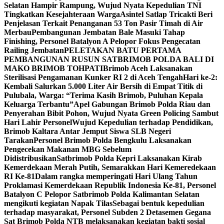
Selatan Hampir Rampung, Wujud Nyata Kepedulian TNI
Tingkatkan Kesejahteraan Warga
Asintel Satlap Tricakti Beri
Penjelasan Terkait Penanganan 53 Ton Pasir Timah di Air
Merbau
Pembangunan Jembatan Bale Masuki Tahap
Finishing, Personel Batalyon A Pelopor Fokus Pengecatan
Railing Jembatan
PELETAKAN BATU PERTAMA
PEMBANGUNAN RUSUN SATBRIMOB POLDA BALI DI
MAKO BRIMOB TOHPATI
Brimob Aceh Laksanakan
Sterilisasi Pengamanan Kunker RI 2 di Aceh Tengah
Hari ke-2:
Kembali Salurkan 5.000 Liter Air Bersih di Empat Titik di
Pulubala, Warga: “Terima Kasih Brimob, Puluhan Kepala
Keluarga Terbantu”
Apel Gabungan Brimob Polda Riau dan
Penyerahan Bibit Pohon, Wujud Nyata Green Policing Sambut
Hari Lahir Personel
Wujud Kepedulian terhadap Pendidikan,
Brimob Kaltara Antar Jemput Siswa SLB Negeri
Tarakan
Personel Brimob Polda Bengkulu Laksanakan
Pengecekan Makanan MBG Sebelum
Didistribusikan
Satbrimob Polda Kepri Laksanakan Kirab
Kemerdekaan Merah Putih, Semarakkan Hari Kemeredekaan
RI Ke-81
Dalam rangka memperingati Hari Ulang Tahun
Proklamasi Kemerdekaan Republik Indonesia Ke-81, Personel
Batalyon C Pelopor Satbrimob Polda Kalimantan Selatan
mengikuti kegiatan Napak Tilas
Sebagai bentuk kepedulian
terhadap masyarakat, Personel Subden 2 Detasemen Gegana
Sat Brimob Polda NTB melaksanakan kegiatan bakti sosial