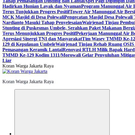
Tahap Pemasangan Dinding dan Lantai
Apel Pagi Dipimpin Da
Hadirkan Hunian Layak dan Nyaman
Program Manunggal Air B
Terus Tunjukkan Progres Positif
Tower Air Manunggal Air Bersi
MCK Masjid di Desa Polewali
Pengecatan Masjid Desa Polewal
Nardianto Masuki Tahap Penyelesaian
Wairjenad Tinjau Pembu
Stunting di Puskesmas Umbele, Serahkan Paket Makanan Bergi
Terus Menunjukkan Progres Positif
Pekerjaan Manunggal Air Be
Apresiasi Sinergi TNI dan Masyarakat
Tim Wasev TMMD Ke-129 
129 di Kepulauan Umbele
Wairjenad Tinjau Rehab Ruang OSIS 
Pemasangan Keramik Lantai
Renovasi RTLH Milik Bapak Hardi
TMMD Ke-129 Kodim 1311/Morowali Gelar Penyuluhan Mitigas
Liar
Koran Warga Jakarta Raya
Koran Warga Jakarta Raya