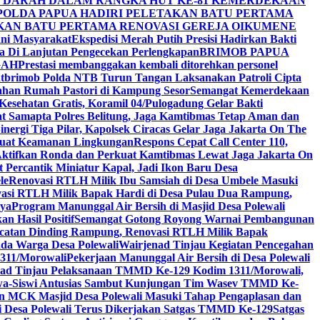
R DARAH DALAM RANGKA HUT KE-81 KEMERDEKAAN
POLDA PAPUA HADIRI PELETAKAN BATU PERTAMA
KAN BATU PERTAMA RENOVASI GEREJA OIKUMENE
ani Masyarakat
Ekspedisi Merah Putih Presisi Hadirkan Bakti
na Di Lanjutan Pengecekan Perlengkapan
BRIMOB PAPUA
GAH
Prestasi membanggakan kembali ditorehkan personel
Satbrimob Polda NTB Turun Tangan Laksanakan Patroli Cipta
ahan Rumah Pastori di Kampung Sesor
Semangat Kemerdekaan
esehatan Gratis, Koramil 04/Pulogadung Gelar Bakti
Sat Samapta Polres Belitung, Jaga Kamtibmas Tetap Aman dan
inergi Tiga Pilar, Kapolsek Ciracas Gelar Jaga Jakarta On The
rkuat Keamanan Lingkungan
Respons Cepat Call Center 110,
ktifkan Ronda dan Perkuat Kamtibmas Lewat Jaga Jakarta On
ercantik Miniatur Kapal, Jadi Ikon Baru Desa
le
Renovasi RTLH Milik Ibu Samsiah di Desa Umbele Masuki
asi RTLH Milik Bapak Hardi di Desa Pulau Dua Rampung,
nya
Program Manunggal Air Bersih di Masjid Desa Polewali
n Hasil Positif
Semangat Gotong Royong Warnai Pembangunan
catan Dinding Rampung, Renovasi RTLH Milik Bapak
da Warga Desa Polewali
Wairjenad Tinjau Kegiatan Pencegahan
311/Morowali
Pekerjaan Manunggal Air Bersih di Desa Polewali
nad Tinjau Pelaksanaan TMMD Ke-129 Kodim 1311/Morowali,
wa-Siswi Antusias Sambut Kunjungan Tim Wasev TMMD Ke-
n MCK Masjid Desa Polewali Masuki Tahap Pengaplasan dan
i Desa Polewali Terus Dikerjakan Satgas TMMD Ke-129
Satgas