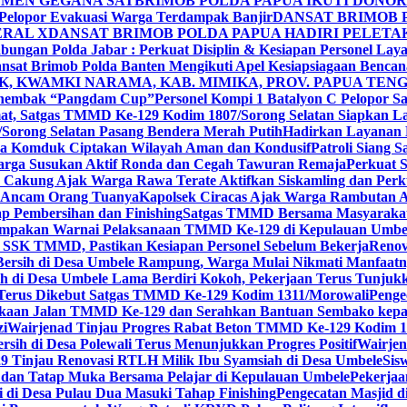
MEN GEGANA SATBRIMOB POLDA PAPUA IKUTI DONO
 Pelopor Evakuasi Warga Terdampak Banjir
DANSAT BRIMOB 
ERAL X
DANSAT BRIMOB POLDA PAPUA HADIRI PELETA
bungan Polda Jabar : Perkuat Disiplin & Kesiapan Personel Lay
nsat Brimob Polda Banten Mengikuti Apel Kesiapsiagaan Benca
, KWAMKI NARAMA, KAB. MIMIKA, PROV. PAPUA TEN
Menembak “Pangdam Cup”
Personel Kompi 1 Batalyon C Pelopor 
t, Satgas TMMD Ke-129 Kodim 1807/Sorong Selatan Siapkan L
Sorong Selatan Pasang Bendera Merah Putih
Hadirkan Layanan K
ama Komduk Ciptakan Wilayah Aman dan Kondusif
Patroli Siang 
Warga Susukan Aktif Ronda dan Cegah Tawuran Remaja
Perkuat S
ek Cakung Ajak Warga Rawa Terate Aktifkan Siskamling dan Pe
 Ancam Orang Tuanya
Kapolsek Ciracas Ajak Warga Rambutan A
 Pembersihan dan Finishing
Satgas TMMD Bersama Masyarakat P
mpakan Warnai Pelaksanaan TMMD Ke-129 di Kepulauan Umbe
n SSK TMMD, Pastikan Kesiapan Personel Sebelum Bekerja
Renov
ersih di Desa Umbele Rampung, Warga Mulai Nikmati Manfaat
h di Desa Umbele Lama Berdiri Kokoh, Pekerjaan Terus Tunjukka
i Terus Dikebut Satgas TMMD Ke-129 Kodim 1311/Morowali
Penge
kaan Jalan TMMD Ke-129 dan Serahkan Bantuan Sembako kepa
zi
Wairjenad Tinjau Progres Rabat Beton TMMD Ke-129 Kodim 1
rsih di Desa Polewali Terus Menunjukkan Progres Positif
Wairje
Tinjau Renovasi RTLH Milik Ibu Syamsiah di Desa Umbele
Sis
dan Tatap Muka Bersama Pelajar di Kepulauan Umbele
Pekerjaa
 di Desa Pulau Dua Masuki Tahap Finishing
Pengecatan Masjid d