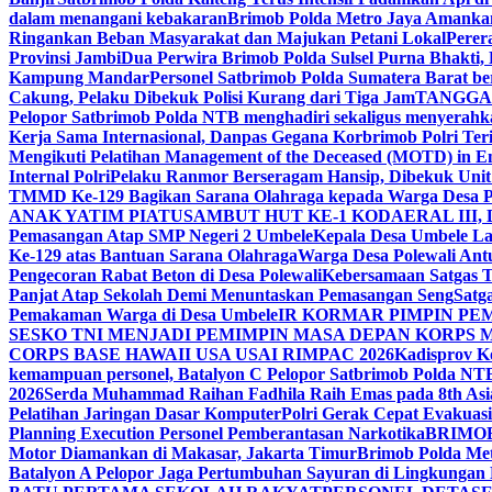
dalam menangani kebakaran
Brimob Polda Metro Jaya Amankan
Ringankan Beban Masyarakat dan Majukan Petani Lokal
Perer
Provinsi Jambi
Dua Perwira Brimob Polda Sulsel Purna Bhakti,
Kampung Mandar
Personel Satbrimob Polda Sumatera Barat ber
Cakung, Pelaku Dibekuk Polisi Kurang dari Tiga Jam
TANGGAP
Pelopor Satbrimob Polda NTB menghadiri sekaligus menyera
Kerja Sama Internasional, Danpas Gegana Korbrimob Polri 
Mengikuti Pelatihan Management of the Deceased (MOTD) in Em
Internal Polri
Pelaku Ranmor Berseragam Hansip, Dibekuk Unit
TMMD Ke-129 Bagikan Sarana Olahraga kepada Warga Desa P
ANAK YATIM PIATU
SAMBUT HUT KE-1 KODAERAL III,
Pemasangan Atap SMP Negeri 2 Umbele
Kepala Desa Umbele La
Ke-129 atas Bantuan Sarana Olahraga
Warga Desa Polewali Ant
Pengecoran Rabat Beton di Desa Polewali
Kebersamaan Satgas 
Panjat Atap Sekolah Demi Menuntaskan Pemasangan Seng
Satg
Pemakaman Warga di Desa Umbele
IR KORMAR PIMPIN PE
SESKO TNI MENJADI PEMIMPIN MASA DEPAN KORPS 
CORPS BASE HAWAII USA USAI RIMPAC 2026
Kadisprov K
kemampuan personel, Batalyon C Pelopor Satbrimob Polda NTB
2026
Serda Muhammad Raihan Fadhila Raih Emas pada 8th Asi
Pelatihan Jaringan Dasar Komputer
Polri Gerak Cepat Evakuas
Planning Execution Personel Pemberantasan Narkotika
BRIMO
Motor Diamankan di Makasar, Jakarta Timur
Brimob Polda Met
Batalyon A Pelopor Jaga Pertumbuhan Sayuran di Lingkungan