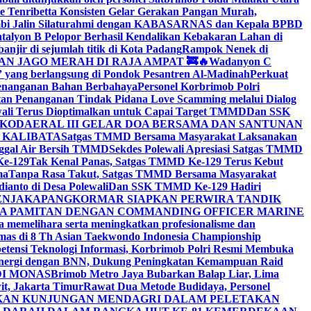
 Tenribetta Konsisten Gelar Gerakan Pangan Murah,
Jambi Jalin Silaturahmi dengan KABASARNAS dan Kepala BPBD
alyon B Pelopor Berhasil Kendalikan Kebakaran Lahan di
njir di sejumlah titik di Kota Padang
Rampok Nenek di
N JAGO MERAH DI RAJA AMPAT 🚒🔥
Wadanyon C
ang berlangsung di Pondok Pesantren Al-Madinah
Perkuat
Penanganan Bahan Berbahaya
Personel Korbrimob Polri
an Penanganan Tindak Pidana Love Scamming melalui Dialog
wali Terus Dioptimalkan untuk Capai Target TMMD
Dan SSK
KODAERAL III GELAR DOA BERSAMA DAN SANTUNAN
U KALIBATA
Satgas TMMD Bersama Masyarakat Laksanakan
nggal Air Bersih TMMD
Sekdes Polewali Apresiasi Satgas TMMD
Ke-129
Tak Kenal Panas, Satgas TMMD Ke-129 Terus Kebut
ma
Tanpa Rasa Takut, Satgas TMMD Bersama Masyarakat
anto di Desa Polewali
Dan SSK TMMD Ke-129 Hadiri
ENJAKA
PANGKORMAR SIAPKAN PERWIRA TANDIK
IA PAMITAN DENGAN COMMANDING OFFICER MARINE
 memelihara serta meningkatkan profesionalisme dan
Emas di 8 Th Asian Taekwondo Indonesia Championship
tensi Teknologi Informasi, Korbrimob Polri Resmi Membuka
Sinergi dengan BNN, Dukung Peningkatan Kemampuan Raid
DI MONAS
Brimob Metro Jaya Bubarkan Balap Liar, Lima
t, Jakarta Timur
Rawat Dua Metode Budidaya, Personel
NKAN KUNJUNGAN MENDAGRI DALAM PELETAKAN