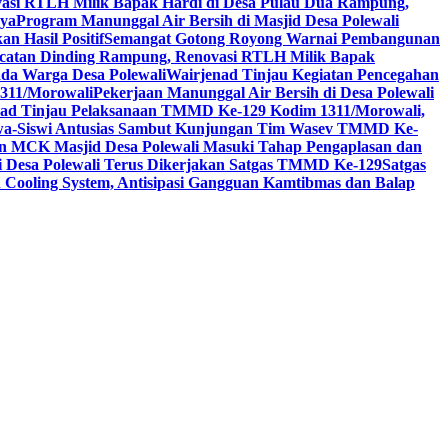
asi RTLH Milik Bapak Hardi di Desa Pulau Dua Rampung,
nya
Program Manunggal Air Bersih di Masjid Desa Polewali
n Hasil Positif
Semangat Gotong Royong Warnai Pembangunan
catan Dinding Rampung, Renovasi RTLH Milik Bapak
da Warga Desa Polewali
Wairjenad Tinjau Kegiatan Pencegahan
311/Morowali
Pekerjaan Manunggal Air Bersih di Desa Polewali
nad Tinjau Pelaksanaan TMMD Ke-129 Kodim 1311/Morowali,
wa-Siswi Antusias Sambut Kunjungan Tim Wasev TMMD Ke-
n MCK Masjid Desa Polewali Masuki Tahap Pengaplasan dan
i Desa Polewali Terus Dikerjakan Satgas TMMD Ke-129
Satgas
n Cooling System, Antisipasi Gangguan Kamtibmas dan Balap