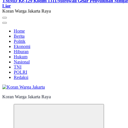
TMMD Ke-129 Kodim 1311/Morowali Gelar Penyuluhan Mitigas
Liar
Koran Warga Jakarta Raya
Home
Berita
Politik
Ekonomi
Hiburan
Hukum
Nasional
TNI
POLRI
Redaksi
Koran Warga Jakarta Raya