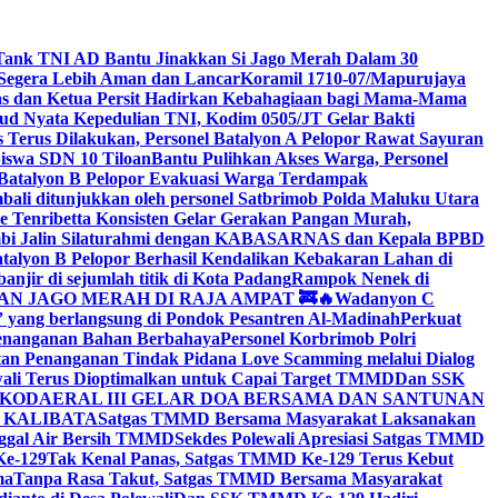
r Tank TNI AD Bantu Jinakkan Si Jago Merah Dalam 30
Segera Lebih Aman dan Lancar
Koramil 1710-07/Mapurujaya
s dan Ketua Persit Hadirkan Kebahagiaan bagi Mama-Mama
d Nyata Kepedulian TNI, Kodim 0505/JT Gelar Bakti
Terus Dilakukan, Personel Batalyon A Pelopor Rawat Sayuran
Siswa SDN 10 Tiloan
Bantu Pulihkan Akses Warga, Personel
 Batalyon B Pelopor Evakuasi Warga Terdampak
mbali ditunjukkan oleh personel Satbrimob Polda Maluku Utara
 Tenribetta Konsisten Gelar Gerakan Pangan Murah,
Jambi Jalin Silaturahmi dengan KABASARNAS dan Kepala BPBD
alyon B Pelopor Berhasil Kendalikan Kebakaran Lahan di
njir di sejumlah titik di Kota Padang
Rampok Nenek di
N JAGO MERAH DI RAJA AMPAT 🚒🔥
Wadanyon C
ang berlangsung di Pondok Pesantren Al-Madinah
Perkuat
Penanganan Bahan Berbahaya
Personel Korbrimob Polri
an Penanganan Tindak Pidana Love Scamming melalui Dialog
wali Terus Dioptimalkan untuk Capai Target TMMD
Dan SSK
KODAERAL III GELAR DOA BERSAMA DAN SANTUNAN
U KALIBATA
Satgas TMMD Bersama Masyarakat Laksanakan
nggal Air Bersih TMMD
Sekdes Polewali Apresiasi Satgas TMMD
Ke-129
Tak Kenal Panas, Satgas TMMD Ke-129 Terus Kebut
ma
Tanpa Rasa Takut, Satgas TMMD Bersama Masyarakat