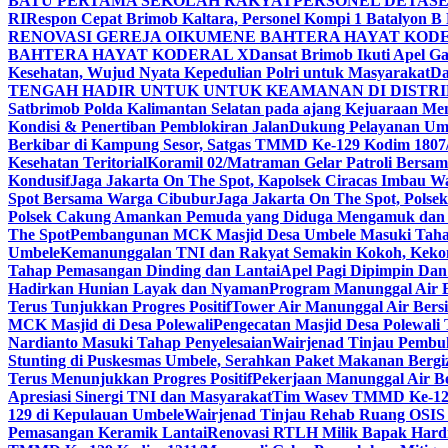
BATU PERTAMA SEKOLAH RAKYAT
PERSONEL DETASE
RI
Respon Cepat Brimob Kaltara, Personel Kompi 1 Batalyon B
RENOVASI GEREJA OIKUMENE BAHTERA HAYAT KOD
BAHTERA HAYAT KODERAL X
Dansat Brimob Ikuti Apel Ga
Kesehatan, Wujud Nyata Kepedulian Polri untuk Masyarakat
Da
TENGAH HADIR UNTUK UNTUK KEAMANAN DI DISTRIK
Satbrimob Polda Kalimantan Selatan pada ajang Kejuaraan 
Kondisi & Penertiban Pemblokiran Jalan
Dukung Pelayanan Uma
Berkibar di Kampung Sesor, Satgas TMMD Ke-129 Kodim 1807/
Kesehatan Teritorial
Koramil 02/Matraman Gelar Patroli Bers
Kondusif
Jaga Jakarta On The Spot, Kapolsek Ciracas Imbau 
Spot Bersama Warga Cibubur
Jaga Jakarta On The Spot, Pols
Polsek Cakung Amankan Pemuda yang Diduga Mengamuk dan
The Spot
Pembangunan MCK Masjid Desa Umbele Masuki Tahap
Umbele
Kemanunggalan TNI dan Rakyat Semakin Kokoh, Keko
Tahap Pemasangan Dinding dan Lantai
Apel Pagi Dipimpin Da
Hadirkan Hunian Layak dan Nyaman
Program Manunggal Air B
Terus Tunjukkan Progres Positif
Tower Air Manunggal Air Bersi
MCK Masjid di Desa Polewali
Pengecatan Masjid Desa Polewal
Nardianto Masuki Tahap Penyelesaian
Wairjenad Tinjau Pembu
Stunting di Puskesmas Umbele, Serahkan Paket Makanan Bergi
Terus Menunjukkan Progres Positif
Pekerjaan Manunggal Air Be
Apresiasi Sinergi TNI dan Masyarakat
Tim Wasev TMMD Ke-129 
129 di Kepulauan Umbele
Wairjenad Tinjau Rehab Ruang OSIS 
Pemasangan Keramik Lantai
Renovasi RTLH Milik Bapak Hardi