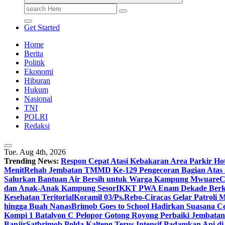
Search
for:
Get Started
Home
Berita
Politik
Ekonomi
Hiburan
Hukum
Nasional
TNI
POLRI
Redaksi
Tue. Aug 4th, 2026
Trending News:
Respon Cepat Atasi Kebakaran Area Parkir Ho
Menit
Rehab Jembatan TMMD Ke-129 Pengecoran Bagian Atas 
Salurkan Bantuan Air Bersih untuk Warga Kampung Mwuare
C
dan Anak-Anak Kampung Sesor
IKKT PWA Enam Dekade Berkar
Kesehatan Teritorial
Koramil 03/Ps.Rebo-Ciracas Gelar Patrol
hingga Buah Nanas
Brimob Goes to School Hadirkan Suasana Ce
Kompi 1 Batalyon C Pelopor Gotong Royong Perbaiki Jembata
Banjir
Satbrimob Polda Kalteng Terus Intensif Padamkan Api