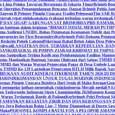
 Lima Pelaku Tawuran Bersenjata di Jakarta Timur
Brimob Bone
at Sinergitas Penanggulangan Bencana, Dansat Brimob Polda 
 Danyon B Pelopor Pimpin Upacara Tradisi Pelepasan
Tim SAR Bat
gerak cepat melaksanakan evakuasi terhadap warga terdampak ba
 DAN SIGAP! GABUNGAN SAT BRIMOBDA PBD DAMAIKA
hkan bantuan dalam kegiatan “BHAKTI SOSIAL MERAH PUTIH” y
Terima Audiensi UNODC Bahas Penguatan Keamanan Nuklir dan 
ergencies for First Responders
Korbrimob Polri Dukung Penguat
 Reskrim Polsek Cakung
Pekerjaan Rabat Beton Jalan Desa Pole
olewali
LANGITKAN DOA, TEBARKAN KEPEDULIAN, DAN
 DANKODAERAL III PIMPIN ZIARAH KHIDMAT DI TMPN
ma Sampaikan Terima Kasih atas Pembangunan Fasilitas Manu
usias Manfaatkan Bantuan Sarana Olahraga dari Satgas TMMD 
TMMD dan Warga Warnai Pengecatan Pagar di Desa Umbele La
as TMMD Ke-129 Lanjutkan Pengecatan RTLH Milik Bapak Nardi
MBUKAAN AUDIT KINERJA ITKORMAR TAHUN 2026 DI D
MARINIR
KOMANDAN UNSUR TUGAS MARINIR INDONES
ormar Pimpin Upacara Bendera Hari Senin di Mako Kormar
Guna
 menggelar latihan menembak rutin
Indonesia Meraih medali 9 
an Taekwondo Indonesia Open Championship 2026
Bangun Kompe
i Warga Terdampak Banjir di Padang
Korbrimob Polri Perkuat 
B AMANKAN KEGIATAN ZIKIR DAN DOA KEBANGSAAN 
ro Jaya Bubarkan Balap Liar, 7 Motor Diamankan di Duren Sawi
 Mako
PERSONEL KOMPI 4 BATALYON A PELOPOR AMA