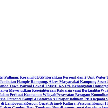
tel Pullman, Koramil 03/GP Kerahkan Personil dan 2 Unit Wate
Jembatan Hampir Rampung, Akses Masyarakat Kampung Sesor 
anda Tawa Warnai Lokasi TMMD Ke-129, Kehangatan Dansatga
ya Mewujudkan Kesejahteraan Keluarga yang Berkualitas
Wuju
i Malam Perkuat Keamanan Wilayah
Perawatan Beragam Komoditas 
ria, Personel Kompi 4 Batalyon A Pelopor latihkan PBB kepada 
n di Lemboroma
Respon Cepat Brimob Kaltara, Personel Kompi 1
 di Lahan Gambut Desa Tumbang Nusa
Respons cepat dan sigap ke