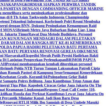
anto di Desa Polewali
Dan SSK TMMD Ke-129 Hadiri
ENJAKA
PANGKORMAR SIAPKAN PERWIRA TANDIK
IA PAMITAN DENGAN COMMANDING OFFICER MARINE
 memelihara serta meningkatkan profesionalisme dan
Emas di 8 Th Asian Taekwondo Indonesia Championship
tensi Teknologi Informasi, Korbrimob Polri Resmi Membuka
Sinergi dengan BNN, Dukung Peningkatan Kemampuan Raid
DI MONAS
Brimob Metro Jaya Bubarkan Balap Liar, Lima
t, Jakarta Timur
Rawat Dua Metode Budidaya, Personel
NKAN KUNJUNGAN MENDAGRI DALAM PELETAKAN
R DARAH DALAM RANGKA HUT KE-81 KEMERDEKAAN
POLDA PAPUA HADIRI PELETAKAN BATU PERTAMA
KAN BATU PERTAMA RENOVASI GEREJA OIKUMENE
ani Masyarakat
Ekspedisi Merah Putih Presisi Hadirkan Bakti
na Di Lanjutan Pengecekan Perlengkapan
BRIMOB PAPUA
GAH
Prestasi membanggakan kembali ditorehkan personel
Satbrimob Polda NTB Turun Tangan Laksanakan Patroli Cipta
ahan Rumah Pastori di Kampung Sesor
Semangat Kemerdekaan
esehatan Gratis, Koramil 04/Pulogadung Gelar Bakti
Sat Samapta Polres Belitung, Jaga Kamtibmas Tetap Aman dan
inergi Tiga Pilar, Kapolsek Ciracas Gelar Jaga Jakarta On The
rkuat Keamanan Lingkungan
Respons Cepat Call Center 110,
ktifkan Ronda dan Perkuat Kamtibmas Lewat Jaga Jakarta On
ercantik Miniatur Kapal, Jadi Ikon Baru Desa
le
Renovasi RTLH Milik Ibu Samsiah di Desa Umbele Masuki