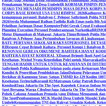
Panjat Atap Sekolah Demi Menuntaskan Pemasangan Seng
Satg
Pemakaman Warga di Desa Umbele
IR KORMAR PIMPIN PE
SESKO TNI MENJADI PEMIMPIN MASA DEPAN KORPS 
CORPS BASE HAWAII USA USAI RIMPAC 2026
Kadisprov K
kemampuan personel, Batalyon C Pelopor Satbrimob Polda NTB
2026
Serda Muhammad Raihan Fadhila Raih Emas pada 8th Asi
Pelatihan Jaringan Dasar Komputer
Polri Gerak Cepat Evakuas
Planning Execution Personel Pemberantasan Narkotika
BRIMO
Motor Diamankan di Makasar, Jakarta Timur
Brimob Polda Met
Batalyon A Pelopor Jaga Pertumbuhan Sayuran di Lingkungan
BATU PERTAMA SEKOLAH RAKYAT
PERSONEL DETASE
RI
Respon Cepat Brimob Kaltara, Personel Kompi 1 Batalyon B
RENOVASI GEREJA OIKUMENE BAHTERA HAYAT KOD
BAHTERA HAYAT KODERAL X
Dansat Brimob Ikuti Apel Ga
Kesehatan, Wujud Nyata Kepedulian Polri untuk Masyarakat
Da
TENGAH HADIR UNTUK UNTUK KEAMANAN DI DISTRIK
Satbrimob Polda Kalimantan Selatan pada ajang Kejuaraan 
Kondisi & Penertiban Pemblokiran Jalan
Dukung Pelayanan Uma
Berkibar di Kampung Sesor, Satgas TMMD Ke-129 Kodim 1807/
Kesehatan Teritorial
Koramil 02/Matraman Gelar Patroli Bers
Kondusif
Jaga Jakarta On The Spot, Kapolsek Ciracas Imbau 
Spot Bersama Warga Cibubur
Jaga Jakarta On The Spot, Pols
Polsek Cakung Amankan Pemuda yang Diduga Mengamuk dan
The Spot
Pembangunan MCK Masjid Desa Umbele Masuki Tahap
Umbele
Kemanunggalan TNI dan Rakyat Semakin Kokoh, Keko