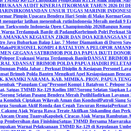
as TMMD Ke-129 Lanjutkan Pengecatan RTLH Milik Bapak Nardi
MBUKAAN AUDIT KINERJA ITKORMAR TAHUN 2026 DI D
MARINIR
KOMANDAN UNSUR TUGAS MARINIR INDONES
ormar Pimpin Upacara Bendera Hari Senin di Mako Kormar
Guna
 menggelar latihan menembak rutin
Indonesia Meraih medali 9 
an Taekwondo Indonesia Open Championship 2026
Bangun Kompe
i Warga Terdampak Banjir di Padang
Korbrimob Polri Perkuat 
B AMANKAN KEGIATAN ZIKIR DAN DOA KEBANGSAAN 
ro Jaya Bubarkan Balap Liar, 7 Motor Diamankan di Duren Sawi
 Mako
PERSONEL KOMPI 4 BATALYON A PELOPOR AMA
MEN GEGANA SATBRIMOB POLDA PAPUA IKUTI DONO
 Pelopor Evakuasi Warga Terdampak Banjir
DANSAT BRIMOB 
ERAL X
DANSAT BRIMOB POLDA PAPUA HADIRI PELETA
bungan Polda Jabar : Perkuat Disiplin & Kesiapan Personel Lay
nsat Brimob Polda Banten Mengikuti Apel Kesiapsiagaan Benca
, KWAMKI NARAMA, KAB. MIMIKA, PROV. PAPUA TEN
Menembak “Pangdam Cup”
Personel Kompi 1 Batalyon C Pelopor 
t, Satgas TMMD Ke-129 Kodim 1807/Sorong Selatan Siapkan L
Sorong Selatan Pasang Bendera Merah Putih
Hadirkan Layanan K
ama Komduk Ciptakan Wilayah Aman dan Kondusif
Patroli Siang 
Warga Susukan Aktif Ronda dan Cegah Tawuran Remaja
Perkuat S
ek Cakung Ajak Warga Rawa Terate Aktifkan Siskamling dan Pe
 Ancam Orang Tuanya
Kapolsek Ciracas Ajak Warga Rambutan A
 Pembersihan dan Finishing
Satgas TMMD Bersama Masyarakat P
mpakan Warnai Pelaksanaan TMMD Ke-129 di Kepulauan Umbe