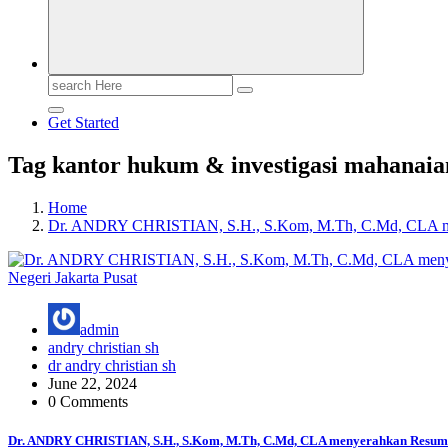
Search
for:
Get Started
Tag kantor hukum & investigasi mahanaia
Home
Dr. ANDRY CHRISTIAN, S.H., S.Kom, M.Th, C.Md, CLA menye
admin
andry christian sh
dr andry christian sh
June 22, 2024
0 Comments
Dr. ANDRY CHRISTIAN, S.H., S.Kom, M.Th, C.Md, CLA menyerahkan Resume/