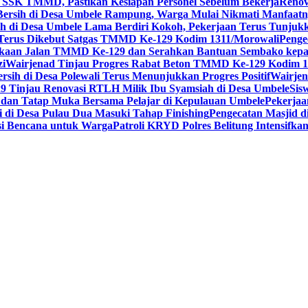
n SSK TMMD, Pastikan Kesiapan Personel Sebelum Bekerja
Renov
ersih di Desa Umbele Rampung, Warga Mulai Nikmati Manfaat
h di Desa Umbele Lama Berdiri Kokoh, Pekerjaan Terus Tunjukka
i Terus Dikebut Satgas TMMD Ke-129 Kodim 1311/Morowali
Penge
kaan Jalan TMMD Ke-129 dan Serahkan Bantuan Sembako kepa
zi
Wairjenad Tinjau Progres Rabat Beton TMMD Ke-129 Kodim 1
rsih di Desa Polewali Terus Menunjukkan Progres Positif
Wairje
Tinjau Renovasi RTLH Milik Ibu Syamsiah di Desa Umbele
Sis
dan Tatap Muka Bersama Pelajar di Kepulauan Umbele
Pekerjaa
 di Desa Pulau Dua Masuki Tahap Finishing
Pengecatan Masjid d
i Bencana untuk Warga
Patroli KRYD Polres Belitung Intensifka