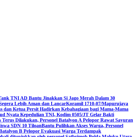
r Tank TNI AD Bantu Jinakkan Si Jago Merah Dalam 30
Segera Lebih Aman dan Lancar
Koramil 1710-07/Mapurujaya
s dan Ketua Persit Hadirkan Kebahagiaan bagi Mama-Mama
d Nyata Kepedulian TNI, Kodim 0505/JT Gelar Bakti
Terus Dilakukan, Personel Batalyon A Pelopor Rawat Sayuran
Siswa SDN 10 Tiloan
Bantu Pulihkan Akses Warga, Personel
 Batalyon B Pelopor Evakuasi Warga Terdampak
mbali ditunjukkan oleh personel Satbrimob Polda Maluku Utara