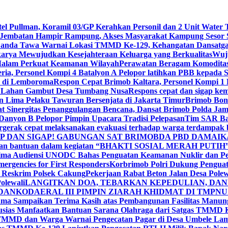
tel Pullman, Koramil 03/GP Kerahkan Personil dan 2 Unit Wate
Jembatan Hampir Rampung, Akses Masyarakat Kampung Sesor 
anda Tawa Warnai Lokasi TMMD Ke-129, Kehangatan Dansatga
ya Mewujudkan Kesejahteraan Keluarga yang Berkualitas
Wuju
i Malam Perkuat Keamanan Wilayah
Perawatan Beragam Komoditas 
ria, Personel Kompi 4 Batalyon A Pelopor latihkan PBB kepada 
n di Lemboroma
Respon Cepat Brimob Kaltara, Personel Kompi 1
 di Lahan Gambut Desa Tumbang Nusa
Respons cepat dan sigap ke
 Lima Pelaku Tawuran Bersenjata di Jakarta Timur
Brimob Bone
at Sinergitas Penanggulangan Bencana, Dansat Brimob Polda 
 Danyon B Pelopor Pimpin Upacara Tradisi Pelepasan
Tim SAR Bat
gerak cepat melaksanakan evakuasi terhadap warga terdampak ba
 DAN SIGAP! GABUNGAN SAT BRIMOBDA PBD DAMAIKA
hkan bantuan dalam kegiatan “BHAKTI SOSIAL MERAH PUTIH” y
Terima Audiensi UNODC Bahas Penguatan Keamanan Nuklir dan 
ergencies for First Responders
Korbrimob Polri Dukung Penguat
 Reskrim Polsek Cakung
Pekerjaan Rabat Beton Jalan Desa Pole
olewali
LANGITKAN DOA, TEBARKAN KEPEDULIAN, DAN
 DANKODAERAL III PIMPIN ZIARAH KHIDMAT DI TMPN
ma Sampaikan Terima Kasih atas Pembangunan Fasilitas Manu
usias Manfaatkan Bantuan Sarana Olahraga dari Satgas TMMD 
TMMD dan Warga Warnai Pengecatan Pagar di Desa Umbele La