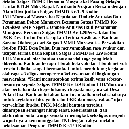
Selatan
Satgas TMMD Bersama Masyarakat Pasang Gelagar
Lantai RTLH Milik Bapak Nardianto
Program Bersatu dengan
Alam Diwujudkan Satgas TMMD Ke-129 Kodim
1311/Morowali
Masyarakat Kepulauan Umbele Antusias Ikuti
Penanaman Pohon Mangrove Bersama Satgas TMMD Ke-
129
Siswa SMP Negeri 2 Umbele Antusias Ikuti Penanaman
Mangrove Bersama Satgas TMMD Ke-129
Perwakilan Ibu
PKK Desa Pulau Dua Ucapkan Terima Kasih atas Bantuan
Sarana Olahraga dari Satgas TMMD Morowali, – Perwakilan
ibu-ibu PKK Desa Pulau Dua menyampaikan rasa syukur dan
ucapan terima kasih kepada Satgas TMMD Ke-129 Kodim
1311/Morowali atas bantuan sarana olahraga yang telah
diberikan. Bantuan berupa 1 buah bola voli dan 1 buah net voli
tersebut dinilai sangat bermanfaat untuk mendukung kegiatan
olahraga sekaligus mempererat kebersamaan di lingkungan
masyarakat. “Kami mengucapkan terima kasih yang sebesar-
besarnya kepada Satgas TMMD Ke-129 Kodim 1311/Morowali
atas perhatian dan kepeduliannya kepada masyarakat Desa
Pulau Dua. Bantuan ini akan kami manfaatkan sebaik-baiknya
untuk kegiatan olahraga ibu-ibu PKK dan masyarakat,” ujar
perwakilan ibu-ibu PKK. Melalui bantuan tersebut,
diharapkan semangat hidup sehat, kebersamaan, dan
silaturahmi antarwarga semakin meningkat, sekaligus menjadi
wujud nyata kemanunggalan TNI dengan rakyat melalui
pelaksanaan Program TMMD Ke-129 Kodim