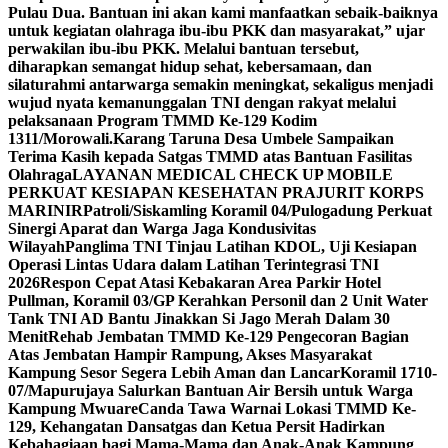
Pulau Dua. Bantuan ini akan kami manfaatkan sebaik-baiknya
untuk kegiatan olahraga ibu-ibu PKK dan masyarakat,” ujar
perwakilan ibu-ibu PKK. Melalui bantuan tersebut,
diharapkan semangat hidup sehat, kebersamaan, dan
silaturahmi antarwarga semakin meningkat, sekaligus menjadi
wujud nyata kemanunggalan TNI dengan rakyat melalui
pelaksanaan Program TMMD Ke-129 Kodim
1311/Morowali.
Karang Taruna Desa Umbele Sampaikan
Terima Kasih kepada Satgas TMMD atas Bantuan Fasilitas
Olahraga
LAYANAN MEDICAL CHECK UP MOBILE
PERKUAT KESIAPAN KESEHATAN PRAJURIT KORPS
MARINIR
Patroli/Siskamling Koramil 04/Pulogadung Perkuat
Sinergi Aparat dan Warga Jaga Kondusivitas
Wilayah
Panglima TNI Tinjau Latihan KDOL, Uji Kesiapan
Operasi Lintas Udara dalam Latihan Terintegrasi TNI
2026
Respon Cepat Atasi Kebakaran Area Parkir Hotel
Pullman, Koramil 03/GP Kerahkan Personil dan 2 Unit Water
Tank TNI AD Bantu Jinakkan Si Jago Merah Dalam 30
Menit
Rehab Jembatan TMMD Ke-129 Pengecoran Bagian
Atas Jembatan Hampir Rampung, Akses Masyarakat
Kampung Sesor Segera Lebih Aman dan Lancar
Koramil 1710-
07/Mapurujaya Salurkan Bantuan Air Bersih untuk Warga
Kampung Mwuare
Canda Tawa Warnai Lokasi TMMD Ke-
129, Kehangatan Dansatgas dan Ketua Persit Hadirkan
Kebahagiaan bagi Mama-Mama dan Anak-Anak Kampung