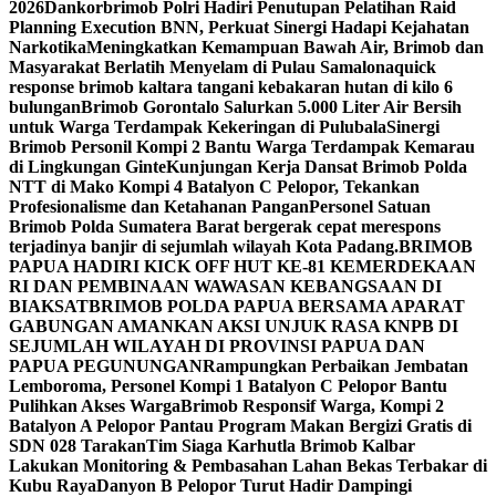
2026
Dankorbrimob Polri Hadiri Penutupan Pelatihan Raid
Planning Execution BNN, Perkuat Sinergi Hadapi Kejahatan
Narkotika
Meningkatkan Kemampuan Bawah Air, Brimob dan
Masyarakat Berlatih Menyelam di Pulau Samalona
quick
response brimob kaltara tangani kebakaran hutan di kilo 6
bulungan
Brimob Gorontalo Salurkan 5.000 Liter Air Bersih
untuk Warga Terdampak Kekeringan di Pulubala
Sinergi
Brimob Personil Kompi 2 Bantu Warga Terdampak Kemarau
di Lingkungan Ginte
Kunjungan Kerja Dansat Brimob Polda
NTT di Mako Kompi 4 Batalyon C Pelopor, Tekankan
Profesionalisme dan Ketahanan Pangan
Personel Satuan
Brimob Polda Sumatera Barat bergerak cepat merespons
terjadinya banjir di sejumlah wilayah Kota Padang.
BRIMOB
PAPUA HADIRI KICK OFF HUT KE-81 KEMERDEKAAN
RI DAN PEMBINAAN WAWASAN KEBANGSAAN DI
BIAK
SATBRIMOB POLDA PAPUA BERSAMA APARAT
GABUNGAN AMANKAN AKSI UNJUK RASA KNPB DI
SEJUMLAH WILAYAH DI PROVINSI PAPUA DAN
PAPUA PEGUNUNGAN
Rampungkan Perbaikan Jembatan
Lemboroma, Personel Kompi 1 Batalyon C Pelopor Bantu
Pulihkan Akses Warga
Brimob Responsif Warga, Kompi 2
Batalyon A Pelopor Pantau Program Makan Bergizi Gratis di
SDN 028 Tarakan
Tim Siaga Karhutla Brimob Kalbar
Lakukan Monitoring & Pembasahan Lahan Bekas Terbakar di
Kubu Raya
Danyon B Pelopor Turut Hadir Dampingi