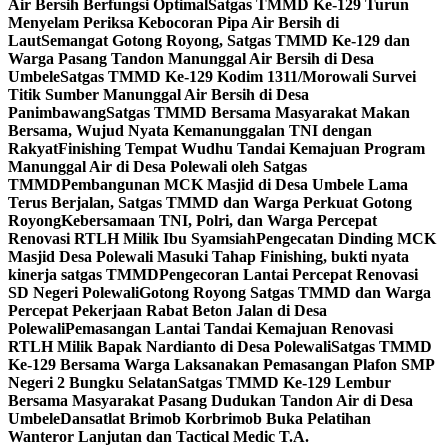
Air Bersih Berfungsi Optimal
Satgas TMMD Ke-129 Turun
Menyelam Periksa Kebocoran Pipa Air Bersih di
Laut
Semangat Gotong Royong, Satgas TMMD Ke-129 dan
Warga Pasang Tandon Manunggal Air Bersih di Desa
Umbele
Satgas TMMD Ke-129 Kodim 1311/Morowali Survei
Titik Sumber Manunggal Air Bersih di Desa
Panimbawang
Satgas TMMD Bersama Masyarakat Makan
Bersama, Wujud Nyata Kemanunggalan TNI dengan
Rakyat
Finishing Tempat Wudhu Tandai Kemajuan Program
Manunggal Air di Desa Polewali oleh Satgas
TMMD
Pembangunan MCK Masjid di Desa Umbele Lama
Terus Berjalan, Satgas TMMD dan Warga Perkuat Gotong
Royong
Kebersamaan TNI, Polri, dan Warga Percepat
Renovasi RTLH Milik Ibu Syamsiah
Pengecatan Dinding MCK
Masjid Desa Polewali Masuki Tahap Finishing, bukti nyata
kinerja satgas TMMD
Pengecoran Lantai Percepat Renovasi
SD Negeri Polewali
Gotong Royong Satgas TMMD dan Warga
Percepat Pekerjaan Rabat Beton Jalan di Desa
Polewali
Pemasangan Lantai Tandai Kemajuan Renovasi
RTLH Milik Bapak Nardianto di Desa Polewali
Satgas TMMD
Ke-129 Bersama Warga Laksanakan Pemasangan Plafon SMP
Negeri 2 Bungku Selatan
Satgas TMMD Ke-129 Lembur
Bersama Masyarakat Pasang Dudukan Tandon Air di Desa
Umbele
Dansatlat Brimob Korbrimob Buka Pelatihan
Wanteror Lanjutan dan Tactical Medic T.A.