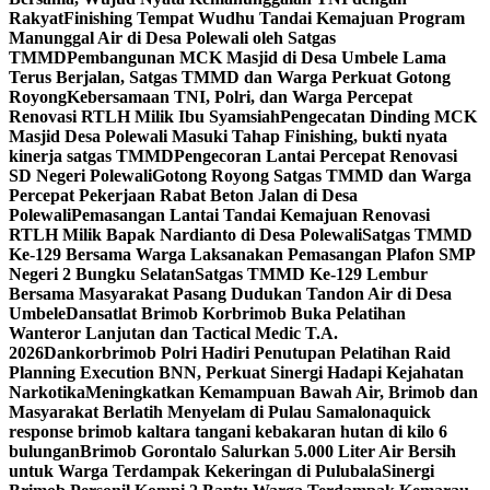
Rakyat
Finishing Tempat Wudhu Tandai Kemajuan Program
Manunggal Air di Desa Polewali oleh Satgas
TMMD
Pembangunan MCK Masjid di Desa Umbele Lama
Terus Berjalan, Satgas TMMD dan Warga Perkuat Gotong
Royong
Kebersamaan TNI, Polri, dan Warga Percepat
Renovasi RTLH Milik Ibu Syamsiah
Pengecatan Dinding MCK
Masjid Desa Polewali Masuki Tahap Finishing, bukti nyata
kinerja satgas TMMD
Pengecoran Lantai Percepat Renovasi
SD Negeri Polewali
Gotong Royong Satgas TMMD dan Warga
Percepat Pekerjaan Rabat Beton Jalan di Desa
Polewali
Pemasangan Lantai Tandai Kemajuan Renovasi
RTLH Milik Bapak Nardianto di Desa Polewali
Satgas TMMD
Ke-129 Bersama Warga Laksanakan Pemasangan Plafon SMP
Negeri 2 Bungku Selatan
Satgas TMMD Ke-129 Lembur
Bersama Masyarakat Pasang Dudukan Tandon Air di Desa
Umbele
Dansatlat Brimob Korbrimob Buka Pelatihan
Wanteror Lanjutan dan Tactical Medic T.A.
2026
Dankorbrimob Polri Hadiri Penutupan Pelatihan Raid
Planning Execution BNN, Perkuat Sinergi Hadapi Kejahatan
Narkotika
Meningkatkan Kemampuan Bawah Air, Brimob dan
Masyarakat Berlatih Menyelam di Pulau Samalona
quick
response brimob kaltara tangani kebakaran hutan di kilo 6
bulungan
Brimob Gorontalo Salurkan 5.000 Liter Air Bersih
untuk Warga Terdampak Kekeringan di Pulubala
Sinergi