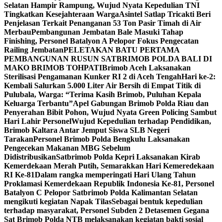
Selatan Hampir Rampung, Wujud Nyata Kepedulian TNI
Tingkatkan Kesejahteraan Warga
Asintel Satlap Tricakti Beri
Penjelasan Terkait Penanganan 53 Ton Pasir Timah di Air
Merbau
Pembangunan Jembatan Bale Masuki Tahap
Finishing, Personel Batalyon A Pelopor Fokus Pengecatan
Railing Jembatan
PELETAKAN BATU PERTAMA
PEMBANGUNAN RUSUN SATBRIMOB POLDA BALI DI
MAKO BRIMOB TOHPATI
Brimob Aceh Laksanakan
Sterilisasi Pengamanan Kunker RI 2 di Aceh Tengah
Hari ke-2:
Kembali Salurkan 5.000 Liter Air Bersih di Empat Titik di
Pulubala, Warga: “Terima Kasih Brimob, Puluhan Kepala
Keluarga Terbantu”
Apel Gabungan Brimob Polda Riau dan
Penyerahan Bibit Pohon, Wujud Nyata Green Policing Sambut
Hari Lahir Personel
Wujud Kepedulian terhadap Pendidikan,
Brimob Kaltara Antar Jemput Siswa SLB Negeri
Tarakan
Personel Brimob Polda Bengkulu Laksanakan
Pengecekan Makanan MBG Sebelum
Didistribusikan
Satbrimob Polda Kepri Laksanakan Kirab
Kemerdekaan Merah Putih, Semarakkan Hari Kemeredekaan
RI Ke-81
Dalam rangka memperingati Hari Ulang Tahun
Proklamasi Kemerdekaan Republik Indonesia Ke-81, Personel
Batalyon C Pelopor Satbrimob Polda Kalimantan Selatan
mengikuti kegiatan Napak Tilas
Sebagai bentuk kepedulian
terhadap masyarakat, Personel Subden 2 Detasemen Gegana
Sat Brimob Polda NTB melaksanakan kegiatan bakti sosial