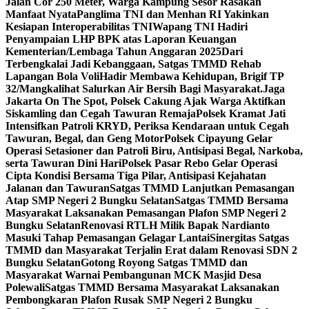
Jalan Cor 250 Meter, Warga Kampung Sesor Rasakan
Manfaat Nyata
Panglima TNI dan Menhan RI Yakinkan
Kesiapan Interoperabilitas TNI
Wapang TNI Hadiri
Penyampaian LHP BPK atas Laporan Keuangan
Kementerian/Lembaga Tahun Anggaran 2025
Dari
Terbengkalai Jadi Kebanggaan, Satgas TMMD Rehab
Lapangan Bola Voli
Hadir Membawa Kehidupan, Brigif TP
32/Mangkalihat Salurkan Air Bersih Bagi Masyarakat.
Jaga
Jakarta On The Spot, Polsek Cakung Ajak Warga Aktifkan
Siskamling dan Cegah Tawuran Remaja
Polsek Kramat Jati
Intensifkan Patroli KRYD, Periksa Kendaraan untuk Cegah
Tawuran, Begal, dan Geng Motor
Polsek Cipayung Gelar
Operasi Setasioner dan Patroli Biru, Antisipasi Begal, Narkoba,
serta Tawuran Dini Hari
Polsek Pasar Rebo Gelar Operasi
Cipta Kondisi Bersama Tiga Pilar, Antisipasi Kejahatan
Jalanan dan Tawuran
Satgas TMMD Lanjutkan Pemasangan
Atap SMP Negeri 2 Bungku Selatan
Satgas TMMD Bersama
Masyarakat Laksanakan Pemasangan Plafon SMP Negeri 2
Bungku Selatan
Renovasi RTLH Milik Bapak Nardianto
Masuki Tahap Pemasangan Gelagar Lantai
Sinergitas Satgas
TMMD dan Masyarakat Terjalin Erat dalam Renovasi SDN 2
Bungku Selatan
Gotong Royong Satgas TMMD dan
Masyarakat Warnai Pembangunan MCK Masjid Desa
Polewali
Satgas TMMD Bersama Masyarakat Laksanakan
Pembongkaran Plafon Rusak SMP Negeri 2 Bungku