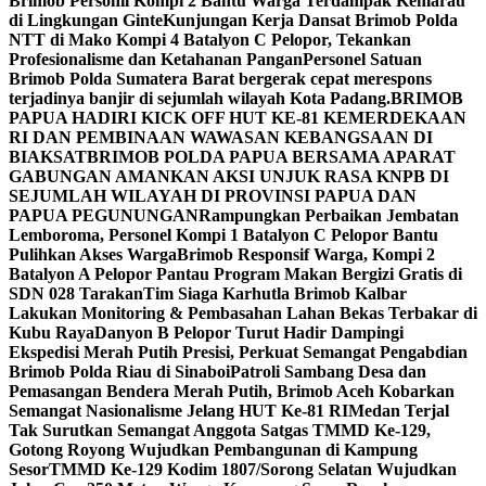
Brimob Personil Kompi 2 Bantu Warga Terdampak Kemarau
di Lingkungan Ginte
Kunjungan Kerja Dansat Brimob Polda
NTT di Mako Kompi 4 Batalyon C Pelopor, Tekankan
Profesionalisme dan Ketahanan Pangan
Personel Satuan
Brimob Polda Sumatera Barat bergerak cepat merespons
terjadinya banjir di sejumlah wilayah Kota Padang.
BRIMOB
PAPUA HADIRI KICK OFF HUT KE-81 KEMERDEKAAN
RI DAN PEMBINAAN WAWASAN KEBANGSAAN DI
BIAK
SATBRIMOB POLDA PAPUA BERSAMA APARAT
GABUNGAN AMANKAN AKSI UNJUK RASA KNPB DI
SEJUMLAH WILAYAH DI PROVINSI PAPUA DAN
PAPUA PEGUNUNGAN
Rampungkan Perbaikan Jembatan
Lemboroma, Personel Kompi 1 Batalyon C Pelopor Bantu
Pulihkan Akses Warga
Brimob Responsif Warga, Kompi 2
Batalyon A Pelopor Pantau Program Makan Bergizi Gratis di
SDN 028 Tarakan
Tim Siaga Karhutla Brimob Kalbar
Lakukan Monitoring & Pembasahan Lahan Bekas Terbakar di
Kubu Raya
Danyon B Pelopor Turut Hadir Dampingi
Ekspedisi Merah Putih Presisi, Perkuat Semangat Pengabdian
Brimob Polda Riau di Sinaboi
Patroli Sambang Desa dan
Pemasangan Bendera Merah Putih, Brimob Aceh Kobarkan
Semangat Nasionalisme Jelang HUT Ke-81 RI
Medan Terjal
Tak Surutkan Semangat Anggota Satgas TMMD Ke-129,
Gotong Royong Wujudkan Pembangunan di Kampung
Sesor
TMMD Ke-129 Kodim 1807/Sorong Selatan Wujudkan