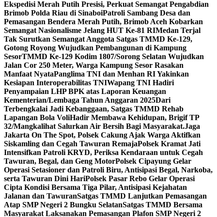
Ekspedisi Merah Putih Presisi, Perkuat Semangat Pengabdian
Brimob Polda Riau di Sinaboi
Patroli Sambang Desa dan
Pemasangan Bendera Merah Putih, Brimob Aceh Kobarkan
Semangat Nasionalisme Jelang HUT Ke-81 RI
Medan Terjal
Tak Surutkan Semangat Anggota Satgas TMMD Ke-129,
Gotong Royong Wujudkan Pembangunan di Kampung
Sesor
TMMD Ke-129 Kodim 1807/Sorong Selatan Wujudkan
Jalan Cor 250 Meter, Warga Kampung Sesor Rasakan
Manfaat Nyata
Panglima TNI dan Menhan RI Yakinkan
Kesiapan Interoperabilitas TNI
Wapang TNI Hadiri
Penyampaian LHP BPK atas Laporan Keuangan
Kementerian/Lembaga Tahun Anggaran 2025
Dari
Terbengkalai Jadi Kebanggaan, Satgas TMMD Rehab
Lapangan Bola Voli
Hadir Membawa Kehidupan, Brigif TP
32/Mangkalihat Salurkan Air Bersih Bagi Masyarakat.
Jaga
Jakarta On The Spot, Polsek Cakung Ajak Warga Aktifkan
Siskamling dan Cegah Tawuran Remaja
Polsek Kramat Jati
Intensifkan Patroli KRYD, Periksa Kendaraan untuk Cegah
Tawuran, Begal, dan Geng Motor
Polsek Cipayung Gelar
Operasi Setasioner dan Patroli Biru, Antisipasi Begal, Narkoba,
serta Tawuran Dini Hari
Polsek Pasar Rebo Gelar Operasi
Cipta Kondisi Bersama Tiga Pilar, Antisipasi Kejahatan
Jalanan dan Tawuran
Satgas TMMD Lanjutkan Pemasangan
Atap SMP Negeri 2 Bungku Selatan
Satgas TMMD Bersama
Masyarakat Laksanakan Pemasangan Plafon SMP Negeri 2