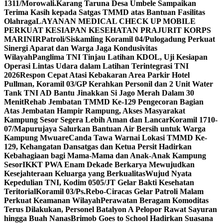
1311/Morowali.
Karang Taruna Desa Umbele Sampaikan
Terima Kasih kepada Satgas TMMD atas Bantuan Fasilitas
Olahraga
LAYANAN MEDICAL CHECK UP MOBILE
PERKUAT KESIAPAN KESEHATAN PRAJURIT KORPS
MARINIR
Patroli/Siskamling Koramil 04/Pulogadung Perkuat
Sinergi Aparat dan Warga Jaga Kondusivitas
Wilayah
Panglima TNI Tinjau Latihan KDOL, Uji Kesiapan
Operasi Lintas Udara dalam Latihan Terintegrasi TNI
2026
Respon Cepat Atasi Kebakaran Area Parkir Hotel
Pullman, Koramil 03/GP Kerahkan Personil dan 2 Unit Water
Tank TNI AD Bantu Jinakkan Si Jago Merah Dalam 30
Menit
Rehab Jembatan TMMD Ke-129 Pengecoran Bagian
Atas Jembatan Hampir Rampung, Akses Masyarakat
Kampung Sesor Segera Lebih Aman dan Lancar
Koramil 1710-
07/Mapurujaya Salurkan Bantuan Air Bersih untuk Warga
Kampung Mwuare
Canda Tawa Warnai Lokasi TMMD Ke-
129, Kehangatan Dansatgas dan Ketua Persit Hadirkan
Kebahagiaan bagi Mama-Mama dan Anak-Anak Kampung
Sesor
IKKT PWA Enam Dekade Berkarya Mewujudkan
Kesejahteraan Keluarga yang Berkualitas
Wujud Nyata
Kepedulian TNI, Kodim 0505/JT Gelar Bakti Kesehatan
Teritorial
Koramil 03/Ps.Rebo-Ciracas Gelar Patroli Malam
Perkuat Keamanan Wilayah
Perawatan Beragam Komoditas
Terus Dilakukan, Personel Batalyon A Pelopor Rawat Sayuran
hingga Buah Nanas
Brimob Goes to School Hadirkan Suasana