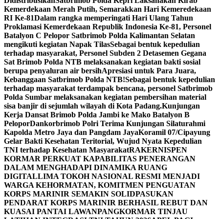
Didistribusikan
Satbrimob Polda Kepri Laksanakan Kirab
Kemerdekaan Merah Putih, Semarakkan Hari Kemeredekaan
RI Ke-81
Dalam rangka memperingati Hari Ulang Tahun
Proklamasi Kemerdekaan Republik Indonesia Ke-81, Personel
Batalyon C Pelopor Satbrimob Polda Kalimantan Selatan
mengikuti kegiatan Napak Tilas
Sebagai bentuk kepedulian
terhadap masyarakat, Personel Subden 2 Detasemen Gegana
Sat Brimob Polda NTB melaksanakan kegiatan bakti sosial
berupa penyaluran air bersih
Apresiasi untuk Para Juara,
Kebanggaan Satbrimob Polda NTB!
Sebagai bentuk kepedulian
terhadap masyarakat terdampak bencana, personel Satbrimob
Polda Sumbar melaksanakan kegiatan pembersihan material
sisa banjir di sejumlah wilayah di Kota Padang.
Kunjungan
Kerja Dansat Brimob Polda Jambi ke Mako Batalyon B
Pelopor
Dankorbrimob Polri Terima Kunjungan Silaturahmi
Kapolda Metro Jaya dan Pangdam Jaya
Koramil 07/Cipayung
Gelar Bakti Kesehatan Teritorial, Wujud Nyata Kepedulian
TNI terhadap Kesehatan Masyarakat
RAKERNISPEN
KORMAR PERKUAT KAPABILITAS PENERANGAN
DALAM MENGHADAPI DINAMIKA RUANG
DIGITAL
LIMA TOKOH NASIONAL RESMI MENJADI
WARGA KEHORMATAN, KOMITMEN PENGUATAN
KORPS MARINIR SEMAKIN SOLID
PASUKAN
PENDARAT KORPS MARINIR BERHASIL REBUT DAN
KUASAI PANTAI LAWAN
PANGKORMAR TINJAU