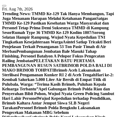
Skip
to
Fri. Aug 7th, 2026
content
Trending News:
TMMD Ke-129 Tak Hanya Membangun, Tapi
Juga Menanam Harapan Melalui Ketahanan Pangan
Satgas
TMMD Ke-129 Pastikan Kesehatan Warga Masyarakat dan
Personel Tetap Prima Demi Suksesnya TMMD di Kampung
Sesor
Rumah Type 36 TMMD Ke-129 Kodim 1807/Sorong
Selatan Hampir Rampung, Wujud Nyata Kepedulian TNI
Tingkatkan Kesejahteraan Warga
Asintel Satlap Tricakti Beri
Penjelasan Terkait Penanganan 53 Ton Pasir Timah di Air
Merbau
Pembangunan Jembatan Bale Masuki Tahap
Finishing, Personel Batalyon A Pelopor Fokus Pengecatan
Railing Jembatan
PELETAKAN BATU PERTAMA
PEMBANGUNAN RUSUN SATBRIMOB POLDA BALI DI
MAKO BRIMOB TOHPATI
Brimob Aceh Laksanakan
Sterilisasi Pengamanan Kunker RI 2 di Aceh Tengah
Hari ke-2:
Kembali Salurkan 5.000 Liter Air Bersih di Empat Titik di
Pulubala, Warga: “Terima Kasih Brimob, Puluhan Kepala
Keluarga Terbantu”
Apel Gabungan Brimob Polda Riau dan
Penyerahan Bibit Pohon, Wujud Nyata Green Policing Sambut
Hari Lahir Personel
Wujud Kepedulian terhadap Pendidikan,
Brimob Kaltara Antar Jemput Siswa SLB Negeri
Tarakan
Personel Brimob Polda Bengkulu Laksanakan
Pengecekan Makanan MBG Sebelum