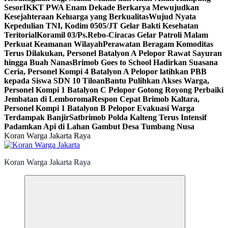
Sesor
IKKT PWA Enam Dekade Berkarya Mewujudkan
Kesejahteraan Keluarga yang Berkualitas
Wujud Nyata
Kepedulian TNI, Kodim 0505/JT Gelar Bakti Kesehatan
Teritorial
Koramil 03/Ps.Rebo-Ciracas Gelar Patroli Malam
Perkuat Keamanan Wilayah
Perawatan Beragam Komoditas
Terus Dilakukan, Personel Batalyon A Pelopor Rawat Sayuran
hingga Buah Nanas
Brimob Goes to School Hadirkan Suasana
Ceria, Personel Kompi 4 Batalyon A Pelopor latihkan PBB
kepada Siswa SDN 10 Tiloan
Bantu Pulihkan Akses Warga,
Personel Kompi 1 Batalyon C Pelopor Gotong Royong Perbaiki
Jembatan di Lemboroma
Respon Cepat Brimob Kaltara,
Personel Kompi 1 Batalyon B Pelopor Evakuasi Warga
Terdampak Banjir
Satbrimob Polda Kalteng Terus Intensif
Padamkan Api di Lahan Gambut Desa Tumbang Nusa
Koran Warga Jakarta Raya
Koran Warga Jakarta Raya