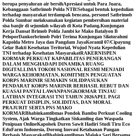
berupa penyaluran air bersih
Apresiasi untuk Para Juara,
Kebanggaan Satbrimob Polda NTB!
Sebagai bentuk kepedulian
terhadap masyarakat terdampak bencana, personel Satbrimob
Polda Sumbar melaksanakan kegiatan pembersihan material
sisa banjir di sejumlah wilayah di Kota Padang.
Kunjungan
Kerja Dansat Brimob Polda Jambi ke Mako Batalyon B
Pelopor
Dankorbrimob Polri Terima Kunjungan Silaturahmi
Kapolda Metro Jaya dan Pangdam Jaya
Koramil 07/Cipayung
Gelar Bakti Kesehatan Teritorial, Wujud Nyata Kepedulian
TNI terhadap Kesehatan Masyarakat
RAKERNISPEN
KORMAR PERKUAT KAPABILITAS PENERANGAN
DALAM MENGHADAPI DINAMIKA RUANG
DIGITAL
LIMA TOKOH NASIONAL RESMI MENJADI
WARGA KEHORMATAN, KOMITMEN PENGUATAN
KORPS MARINIR SEMAKIN SOLID
PASUKAN
PENDARAT KORPS MARINIR BERHASIL REBUT DAN
KUASAI PANTAI LAWAN
PANGKORMAR TINJAU
LATIHAN INTEGRASI TNI TAHUN 2026
APEL PAGI
PERKUAT DISIPLIN, SOLIDITAS, DAN MORAL
PRAJURIT SERTA PNS MAKO
KORMAR
Bhabinkamtibmas Pondok Bambu Perkuat Cooling
System, Ajak Warga Tingkatkan Siskamling dan Waspada
Penipuan Online
Kapolsek Duren Sawit Hadiri Studi Tiru Eco
EduFarm Indonesia, Dorong Inovasi Ketahanan Pangan
Berbasis Masyarakat
Bhabinkamtibmas Malaka Sari Bersama