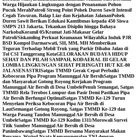
Warga Hijaukan Lingkungan dengan Penanaman Pohon
Pucuk Merah
Patroli Strong Point Polsek Duren Sawit Intensif
Cegah Tawuran, Balap Liar dan Kejahatan Jalanan
Polsek
Duren Sawit Berikan Edukasi Kamtibmas kepada 450 Siswa
SMPN 213 Jakarta, Tekankan Disiplin hingga Bahaya
Narkoba
Koramil 05/Kramat Jati-Makasar Gelar
Patroli/Siskamling Perkuat Keamanan Wilayah
Ka Induk PJR
BSD Kompol Darmarwati, SH, MM, MH Memberikan
Teguran Terhadap Mobil Truk yang Parkir Dibahu Jalan di
Tol CSI Tanggerang Kota
GELORAKAN BUDAYA HIDUP
SEHAT DAN PILAH SAMPAH, KODAERAL III GELAR
LOMBA LINGKUNGAN SEHAT PERINGATI HUT KE-80
JALASENASTRI
Satgas TMMD Gerak Cepat Perbaiki
Kebocoran Pipa Program Manunggal Air Bersih
Satgas TMMD
dan Masyarakat Gotong Royong Kerjakan Program
Manunggal Air Bersih di Desa Umbele
Penuh Semangat, Satgas
TMMD Rela Terobos Lumpur dan Pasir Demi Pastikan Pipa
Air Bersih Berfungsi Optimal
Satgas TMMD Ke-129 Turun
Menyelam Periksa Kebocoran Pipa Air Bersih di
Laut
Semangat Gotong Royong, Satgas TMMD Ke-129 dan
Warga Pasang Tandon Manunggal Air Bersih di Desa
Umbele
Satgas TMMD Ke-129 Kodim 1311/Morowali Survei
Titik Sumber Manunggal Air Bersih di Desa
Panimbawang
Satgas TMMD Bersama Masyarakat Makan
Bersama, Wujud Nyata Kemanunggalan TNI dengan