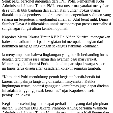
Sejak pagi, personel gabungan dari TNI, Polri, Pemerintah Kota
Administrasi Jakarta Timur, PMI, serta unsur masyarakat menyebar
di sejumlah titik bantaran dan aliran Kali Sunter. Fokus utama
diarahkan pada pembersihan drainase dan pengerukan sedimen yang
selama ini berpotensi menghambat aliran air. Alat berat milik Dinas
Sumber Daya Air dikerahkan untuk mempercepat proses normalisasi
sungai agar fungsi aliran kembali optimal.
Kapolres Metro Jakarta Timur KBP Dr. Alfian Nurrizal menegaskan
bahwa kehadiran Polri pada kegiatan ini merupakan bagian dari
komitmen menjaga lingkungan sekaligus stabilitas keamanan.
Ia menyampaikan bahwa lingkungan yang bersih berbanding lurus
dengan terciptanya rasa aman dan nyaman bagi masyarakat.
Menurutnya, kolaborasi Forkopimko dan partisipasi warga seperti
ini harus terus dijaga agar kesadaran kolektif semakin tumbuh.
“Kami dari Polri mendukung penuh kegiatan bersih-bersih ini
karena dampaknya langsung dirasakan masyarakat. Ketika
lingkungan tertata, potensi gangguan kamtibmas juga dapat ditekan.
Ini adalah tanggung jawab bersama,” ujar Kapolres di sela
peninjauan lokasi.
Kegiatan tersebut juga mendapat perhatian langsung dari pimpinan
daerah. Gubernur DKI Jakarta Pramono Anung bersama Walikota
Administrasi Jakarta Timur Munjirin meninjau area Kali Sunter dan