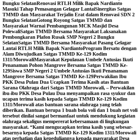
Bungku Selatan
Renovasi RTLH Milik Bapak Nardianto
Masuki Tahap Pemasangan Gelagar Lantai
Sinergitas Satgas
TMMD dan Masyarakat Terjalin Erat dalam Renovasi SDN 2
Bungku Selatan
Gotong Royong Satgas TMMD dan
Masyarakat Warnai Pembangunan MCK Masjid Desa
Polewali
Satgas TMMD Bersama Masyarakat Laksanakan
Pembongkaran Plafon Rusak SMP Negeri 2 Bungku
Selatan
Satgas TMMD Bersama Masyarakat Pasang Gelagar
Lantai RTLH Milik Bapak Nardianto
Program Bersatu dengan
Alam Diwujudkan Satgas TMMD Ke-129 Kodim
1311/Morowali
Masyarakat Kepulauan Umbele Antusias Ikuti
Penanaman Pohon Mangrove Bersama Satgas TMMD Ke-
129
Siswa SMP Negeri 2 Umbele Antusias Ikuti Penanaman
Mangrove Bersama Satgas TMMD Ke-129
Perwakilan Ibu
PKK Desa Pulau Dua Ucapkan Terima Kasih atas Bantuan
Sarana Olahraga dari Satgas TMMD Morowali, – Perwakilan
ibu-ibu PKK Desa Pulau Dua menyampaikan rasa syukur dan
ucapan terima kasih kepada Satgas TMMD Ke-129 Kodim
1311/Morowali atas bantuan sarana olahraga yang telah
diberikan. Bantuan berupa 1 buah bola voli dan 1 buah net voli
tersebut dinilai sangat bermanfaat untuk mendukung kegiatan
olahraga sekaligus mempererat kebersamaan di lingkungan
masyarakat. “Kami mengucapkan terima kasih yang sebesar-
besarnya kepada Satgas TMMD Ke-129 Kodim 1311/Morowali
atas perhatian dan kepeduliannya kepada masyarakat Desa