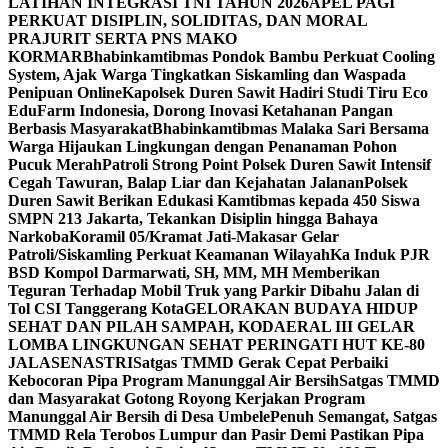
LATIHAN INTEGRASI TNI TAHUN 2026
APEL PAGI
PERKUAT DISIPLIN, SOLIDITAS, DAN MORAL
PRAJURIT SERTA PNS MAKO
KORMAR
Bhabinkamtibmas Pondok Bambu Perkuat Cooling
System, Ajak Warga Tingkatkan Siskamling dan Waspada
Penipuan Online
Kapolsek Duren Sawit Hadiri Studi Tiru Eco
EduFarm Indonesia, Dorong Inovasi Ketahanan Pangan
Berbasis Masyarakat
Bhabinkamtibmas Malaka Sari Bersama
Warga Hijaukan Lingkungan dengan Penanaman Pohon
Pucuk Merah
Patroli Strong Point Polsek Duren Sawit Intensif
Cegah Tawuran, Balap Liar dan Kejahatan Jalanan
Polsek
Duren Sawit Berikan Edukasi Kamtibmas kepada 450 Siswa
SMPN 213 Jakarta, Tekankan Disiplin hingga Bahaya
Narkoba
Koramil 05/Kramat Jati-Makasar Gelar
Patroli/Siskamling Perkuat Keamanan Wilayah
Ka Induk PJR
BSD Kompol Darmarwati, SH, MM, MH Memberikan
Teguran Terhadap Mobil Truk yang Parkir Dibahu Jalan di
Tol CSI Tanggerang Kota
GELORAKAN BUDAYA HIDUP
SEHAT DAN PILAH SAMPAH, KODAERAL III GELAR
LOMBA LINGKUNGAN SEHAT PERINGATI HUT KE-80
JALASENASTRI
Satgas TMMD Gerak Cepat Perbaiki
Kebocoran Pipa Program Manunggal Air Bersih
Satgas TMMD
dan Masyarakat Gotong Royong Kerjakan Program
Manunggal Air Bersih di Desa Umbele
Penuh Semangat, Satgas
TMMD Rela Terobos Lumpur dan Pasir Demi Pastikan Pipa