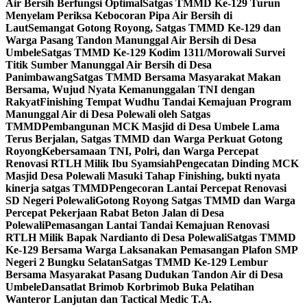
Air Bersih Berfungsi Optimal
Satgas TMMD Ke-129 Turun
Menyelam Periksa Kebocoran Pipa Air Bersih di
Laut
Semangat Gotong Royong, Satgas TMMD Ke-129 dan
Warga Pasang Tandon Manunggal Air Bersih di Desa
Umbele
Satgas TMMD Ke-129 Kodim 1311/Morowali Survei
Titik Sumber Manunggal Air Bersih di Desa
Panimbawang
Satgas TMMD Bersama Masyarakat Makan
Bersama, Wujud Nyata Kemanunggalan TNI dengan
Rakyat
Finishing Tempat Wudhu Tandai Kemajuan Program
Manunggal Air di Desa Polewali oleh Satgas
TMMD
Pembangunan MCK Masjid di Desa Umbele Lama
Terus Berjalan, Satgas TMMD dan Warga Perkuat Gotong
Royong
Kebersamaan TNI, Polri, dan Warga Percepat
Renovasi RTLH Milik Ibu Syamsiah
Pengecatan Dinding MCK
Masjid Desa Polewali Masuki Tahap Finishing, bukti nyata
kinerja satgas TMMD
Pengecoran Lantai Percepat Renovasi
SD Negeri Polewali
Gotong Royong Satgas TMMD dan Warga
Percepat Pekerjaan Rabat Beton Jalan di Desa
Polewali
Pemasangan Lantai Tandai Kemajuan Renovasi
RTLH Milik Bapak Nardianto di Desa Polewali
Satgas TMMD
Ke-129 Bersama Warga Laksanakan Pemasangan Plafon SMP
Negeri 2 Bungku Selatan
Satgas TMMD Ke-129 Lembur
Bersama Masyarakat Pasang Dudukan Tandon Air di Desa
Umbele
Dansatlat Brimob Korbrimob Buka Pelatihan
Wanteror Lanjutan dan Tactical Medic T.A.