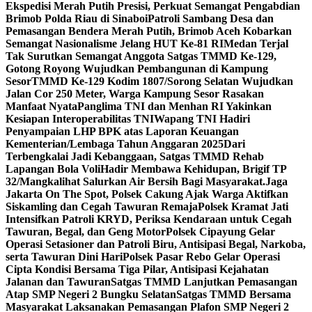
Ekspedisi Merah Putih Presisi, Perkuat Semangat Pengabdian
Brimob Polda Riau di Sinaboi
Patroli Sambang Desa dan
Pemasangan Bendera Merah Putih, Brimob Aceh Kobarkan
Semangat Nasionalisme Jelang HUT Ke-81 RI
Medan Terjal
Tak Surutkan Semangat Anggota Satgas TMMD Ke-129,
Gotong Royong Wujudkan Pembangunan di Kampung
Sesor
TMMD Ke-129 Kodim 1807/Sorong Selatan Wujudkan
Jalan Cor 250 Meter, Warga Kampung Sesor Rasakan
Manfaat Nyata
Panglima TNI dan Menhan RI Yakinkan
Kesiapan Interoperabilitas TNI
Wapang TNI Hadiri
Penyampaian LHP BPK atas Laporan Keuangan
Kementerian/Lembaga Tahun Anggaran 2025
Dari
Terbengkalai Jadi Kebanggaan, Satgas TMMD Rehab
Lapangan Bola Voli
Hadir Membawa Kehidupan, Brigif TP
32/Mangkalihat Salurkan Air Bersih Bagi Masyarakat.
Jaga
Jakarta On The Spot, Polsek Cakung Ajak Warga Aktifkan
Siskamling dan Cegah Tawuran Remaja
Polsek Kramat Jati
Intensifkan Patroli KRYD, Periksa Kendaraan untuk Cegah
Tawuran, Begal, dan Geng Motor
Polsek Cipayung Gelar
Operasi Setasioner dan Patroli Biru, Antisipasi Begal, Narkoba,
serta Tawuran Dini Hari
Polsek Pasar Rebo Gelar Operasi
Cipta Kondisi Bersama Tiga Pilar, Antisipasi Kejahatan
Jalanan dan Tawuran
Satgas TMMD Lanjutkan Pemasangan
Atap SMP Negeri 2 Bungku Selatan
Satgas TMMD Bersama
Masyarakat Laksanakan Pemasangan Plafon SMP Negeri 2