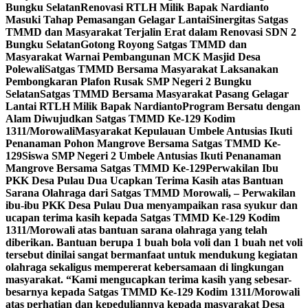
Bungku Selatan
Renovasi RTLH Milik Bapak Nardianto
Masuki Tahap Pemasangan Gelagar Lantai
Sinergitas Satgas
TMMD dan Masyarakat Terjalin Erat dalam Renovasi SDN 2
Bungku Selatan
Gotong Royong Satgas TMMD dan
Masyarakat Warnai Pembangunan MCK Masjid Desa
Polewali
Satgas TMMD Bersama Masyarakat Laksanakan
Pembongkaran Plafon Rusak SMP Negeri 2 Bungku
Selatan
Satgas TMMD Bersama Masyarakat Pasang Gelagar
Lantai RTLH Milik Bapak Nardianto
Program Bersatu dengan
Alam Diwujudkan Satgas TMMD Ke-129 Kodim
1311/Morowali
Masyarakat Kepulauan Umbele Antusias Ikuti
Penanaman Pohon Mangrove Bersama Satgas TMMD Ke-
129
Siswa SMP Negeri 2 Umbele Antusias Ikuti Penanaman
Mangrove Bersama Satgas TMMD Ke-129
Perwakilan Ibu
PKK Desa Pulau Dua Ucapkan Terima Kasih atas Bantuan
Sarana Olahraga dari Satgas TMMD Morowali, – Perwakilan
ibu-ibu PKK Desa Pulau Dua menyampaikan rasa syukur dan
ucapan terima kasih kepada Satgas TMMD Ke-129 Kodim
1311/Morowali atas bantuan sarana olahraga yang telah
diberikan. Bantuan berupa 1 buah bola voli dan 1 buah net voli
tersebut dinilai sangat bermanfaat untuk mendukung kegiatan
olahraga sekaligus mempererat kebersamaan di lingkungan
masyarakat. “Kami mengucapkan terima kasih yang sebesar-
besarnya kepada Satgas TMMD Ke-129 Kodim 1311/Morowali
atas perhatian dan kepeduliannya kepada masyarakat Desa