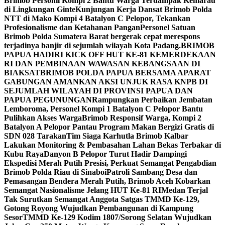
Brimob Personil Kompi 2 Bantu Warga Terdampak Kemarau
di Lingkungan Ginte
Kunjungan Kerja Dansat Brimob Polda
NTT di Mako Kompi 4 Batalyon C Pelopor, Tekankan
Profesionalisme dan Ketahanan Pangan
Personel Satuan
Brimob Polda Sumatera Barat bergerak cepat merespons
terjadinya banjir di sejumlah wilayah Kota Padang.
BRIMOB
PAPUA HADIRI KICK OFF HUT KE-81 KEMERDEKAAN
RI DAN PEMBINAAN WAWASAN KEBANGSAAN DI
BIAK
SATBRIMOB POLDA PAPUA BERSAMA APARAT
GABUNGAN AMANKAN AKSI UNJUK RASA KNPB DI
SEJUMLAH WILAYAH DI PROVINSI PAPUA DAN
PAPUA PEGUNUNGAN
Rampungkan Perbaikan Jembatan
Lemboroma, Personel Kompi 1 Batalyon C Pelopor Bantu
Pulihkan Akses Warga
Brimob Responsif Warga, Kompi 2
Batalyon A Pelopor Pantau Program Makan Bergizi Gratis di
SDN 028 Tarakan
Tim Siaga Karhutla Brimob Kalbar
Lakukan Monitoring & Pembasahan Lahan Bekas Terbakar di
Kubu Raya
Danyon B Pelopor Turut Hadir Dampingi
Ekspedisi Merah Putih Presisi, Perkuat Semangat Pengabdian
Brimob Polda Riau di Sinaboi
Patroli Sambang Desa dan
Pemasangan Bendera Merah Putih, Brimob Aceh Kobarkan
Semangat Nasionalisme Jelang HUT Ke-81 RI
Medan Terjal
Tak Surutkan Semangat Anggota Satgas TMMD Ke-129,
Gotong Royong Wujudkan Pembangunan di Kampung
Sesor
TMMD Ke-129 Kodim 1807/Sorong Selatan Wujudkan