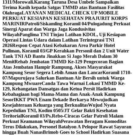
1311/Morowali.
Karang Taruna Desa Umbele Sampaikan
Terima Kasih kepada Satgas TMMD atas Bantuan Fasilitas
Olahraga
LAYANAN MEDICAL CHECK UP MOBILE
PERKUAT KESIAPAN KESEHATAN PRAJURIT KORPS
MARINIR
Patroli/Siskamling Koramil 04/Pulogadung Perkuat
Sinergi Aparat dan Warga Jaga Kondusivitas
Wilayah
Panglima TNI Tinjau Latihan KDOL, Uji Kesiapan
Operasi Lintas Udara dalam Latihan Terintegrasi TNI
2026
Respon Cepat Atasi Kebakaran Area Parkir Hotel
Pullman, Koramil 03/GP Kerahkan Personil dan 2 Unit Water
Tank TNI AD Bantu Jinakkan Si Jago Merah Dalam 30
Menit
Rehab Jembatan TMMD Ke-129 Pengecoran Bagian
Atas Jembatan Hampir Rampung, Akses Masyarakat
Kampung Sesor Segera Lebih Aman dan Lancar
Koramil 1710-
07/Mapurujaya Salurkan Bantuan Air Bersih untuk Warga
Kampung Mwuare
Canda Tawa Warnai Lokasi TMMD Ke-
129, Kehangatan Dansatgas dan Ketua Persit Hadirkan
Kebahagiaan bagi Mama-Mama dan Anak-Anak Kampung
Sesor
IKKT PWA Enam Dekade Berkarya Mewujudkan
Kesejahteraan Keluarga yang Berkualitas
Wujud Nyata
Kepedulian TNI, Kodim 0505/JT Gelar Bakti Kesehatan
Teritorial
Koramil 03/Ps.Rebo-Ciracas Gelar Patroli Malam
Perkuat Keamanan Wilayah
Perawatan Beragam Komoditas
Terus Dilakukan, Personel Batalyon A Pelopor Rawat Sayuran
hingga Buah Nanas
Brimob Goes to School Hadirkan Suasana