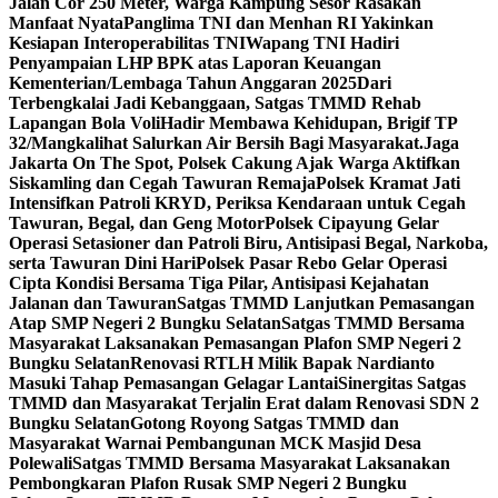
Jalan Cor 250 Meter, Warga Kampung Sesor Rasakan
Manfaat Nyata
Panglima TNI dan Menhan RI Yakinkan
Kesiapan Interoperabilitas TNI
Wapang TNI Hadiri
Penyampaian LHP BPK atas Laporan Keuangan
Kementerian/Lembaga Tahun Anggaran 2025
Dari
Terbengkalai Jadi Kebanggaan, Satgas TMMD Rehab
Lapangan Bola Voli
Hadir Membawa Kehidupan, Brigif TP
32/Mangkalihat Salurkan Air Bersih Bagi Masyarakat.
Jaga
Jakarta On The Spot, Polsek Cakung Ajak Warga Aktifkan
Siskamling dan Cegah Tawuran Remaja
Polsek Kramat Jati
Intensifkan Patroli KRYD, Periksa Kendaraan untuk Cegah
Tawuran, Begal, dan Geng Motor
Polsek Cipayung Gelar
Operasi Setasioner dan Patroli Biru, Antisipasi Begal, Narkoba,
serta Tawuran Dini Hari
Polsek Pasar Rebo Gelar Operasi
Cipta Kondisi Bersama Tiga Pilar, Antisipasi Kejahatan
Jalanan dan Tawuran
Satgas TMMD Lanjutkan Pemasangan
Atap SMP Negeri 2 Bungku Selatan
Satgas TMMD Bersama
Masyarakat Laksanakan Pemasangan Plafon SMP Negeri 2
Bungku Selatan
Renovasi RTLH Milik Bapak Nardianto
Masuki Tahap Pemasangan Gelagar Lantai
Sinergitas Satgas
TMMD dan Masyarakat Terjalin Erat dalam Renovasi SDN 2
Bungku Selatan
Gotong Royong Satgas TMMD dan
Masyarakat Warnai Pembangunan MCK Masjid Desa
Polewali
Satgas TMMD Bersama Masyarakat Laksanakan
Pembongkaran Plafon Rusak SMP Negeri 2 Bungku