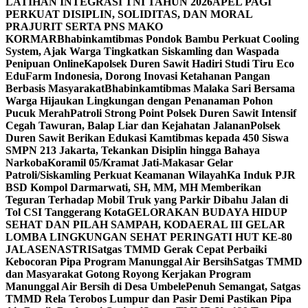
LATIHAN INTEGRASI TNI TAHUN 2026
APEL PAGI
PERKUAT DISIPLIN, SOLIDITAS, DAN MORAL
PRAJURIT SERTA PNS MAKO
KORMAR
Bhabinkamtibmas Pondok Bambu Perkuat Cooling
System, Ajak Warga Tingkatkan Siskamling dan Waspada
Penipuan Online
Kapolsek Duren Sawit Hadiri Studi Tiru Eco
EduFarm Indonesia, Dorong Inovasi Ketahanan Pangan
Berbasis Masyarakat
Bhabinkamtibmas Malaka Sari Bersama
Warga Hijaukan Lingkungan dengan Penanaman Pohon
Pucuk Merah
Patroli Strong Point Polsek Duren Sawit Intensif
Cegah Tawuran, Balap Liar dan Kejahatan Jalanan
Polsek
Duren Sawit Berikan Edukasi Kamtibmas kepada 450 Siswa
SMPN 213 Jakarta, Tekankan Disiplin hingga Bahaya
Narkoba
Koramil 05/Kramat Jati-Makasar Gelar
Patroli/Siskamling Perkuat Keamanan Wilayah
Ka Induk PJR
BSD Kompol Darmarwati, SH, MM, MH Memberikan
Teguran Terhadap Mobil Truk yang Parkir Dibahu Jalan di
Tol CSI Tanggerang Kota
GELORAKAN BUDAYA HIDUP
SEHAT DAN PILAH SAMPAH, KODAERAL III GELAR
LOMBA LINGKUNGAN SEHAT PERINGATI HUT KE-80
JALASENASTRI
Satgas TMMD Gerak Cepat Perbaiki
Kebocoran Pipa Program Manunggal Air Bersih
Satgas TMMD
dan Masyarakat Gotong Royong Kerjakan Program
Manunggal Air Bersih di Desa Umbele
Penuh Semangat, Satgas
TMMD Rela Terobos Lumpur dan Pasir Demi Pastikan Pipa