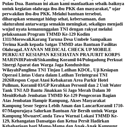
Pulau Dua. Bantuan ini akan kami manfaatkan sebaik-baiknya
untuk kegiatan olahraga ibu-ibu PKK dan masyarakat,” ujar
perwakilan ibu-ibu PKK. Melalui bantuan tersebut,
diharapkan semangat hidup sehat, kebersamaan, dan
silaturahmi antarwarga semakin meningkat, sekaligus menjadi
wujud nyata kemanunggalan TNI dengan rakyat melalui
pelaksanaan Program TMMD Ke-129 Kodim
1311/Morowali.
Karang Taruna Desa Umbele Sampaikan
Terima Kasih kepada Satgas TMMD atas Bantuan Fasilitas
Olahraga
LAYANAN MEDICAL CHECK UP MOBILE
PERKUAT KESIAPAN KESEHATAN PRAJURIT KORPS
MARINIR
Patroli/Siskamling Koramil 04/Pulogadung Perkuat
Sinergi Aparat dan Warga Jaga Kondusivitas
Wilayah
Panglima TNI Tinjau Latihan KDOL, Uji Kesiapan
Operasi Lintas Udara dalam Latihan Terintegrasi TNI
2026
Respon Cepat Atasi Kebakaran Area Parkir Hotel
Pullman, Koramil 03/GP Kerahkan Personil dan 2 Unit Water
Tank TNI AD Bantu Jinakkan Si Jago Merah Dalam 30
Menit
Rehab Jembatan TMMD Ke-129 Pengecoran Bagian
Atas Jembatan Hampir Rampung, Akses Masyarakat
Kampung Sesor Segera Lebih Aman dan Lancar
Koramil 1710-
07/Mapurujaya Salurkan Bantuan Air Bersih untuk Warga
Kampung Mwuare
Canda Tawa Warnai Lokasi TMMD Ke-
129, Kehangatan Dansatgas dan Ketua Persit Hadirkan
Kebahagiaan bagi Mama-Mama dan Anak-Anak Kampung