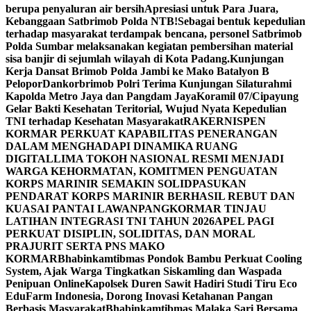
berupa penyaluran air bersih
Apresiasi untuk Para Juara,
Kebanggaan Satbrimob Polda NTB!
Sebagai bentuk kepedulian
terhadap masyarakat terdampak bencana, personel Satbrimob
Polda Sumbar melaksanakan kegiatan pembersihan material
sisa banjir di sejumlah wilayah di Kota Padang.
Kunjungan
Kerja Dansat Brimob Polda Jambi ke Mako Batalyon B
Pelopor
Dankorbrimob Polri Terima Kunjungan Silaturahmi
Kapolda Metro Jaya dan Pangdam Jaya
Koramil 07/Cipayung
Gelar Bakti Kesehatan Teritorial, Wujud Nyata Kepedulian
TNI terhadap Kesehatan Masyarakat
RAKERNISPEN
KORMAR PERKUAT KAPABILITAS PENERANGAN
DALAM MENGHADAPI DINAMIKA RUANG
DIGITAL
LIMA TOKOH NASIONAL RESMI MENJADI
WARGA KEHORMATAN, KOMITMEN PENGUATAN
KORPS MARINIR SEMAKIN SOLID
PASUKAN
PENDARAT KORPS MARINIR BERHASIL REBUT DAN
KUASAI PANTAI LAWAN
PANGKORMAR TINJAU
LATIHAN INTEGRASI TNI TAHUN 2026
APEL PAGI
PERKUAT DISIPLIN, SOLIDITAS, DAN MORAL
PRAJURIT SERTA PNS MAKO
KORMAR
Bhabinkamtibmas Pondok Bambu Perkuat Cooling
System, Ajak Warga Tingkatkan Siskamling dan Waspada
Penipuan Online
Kapolsek Duren Sawit Hadiri Studi Tiru Eco
EduFarm Indonesia, Dorong Inovasi Ketahanan Pangan
Berbasis Masyarakat
Bhabinkamtibmas Malaka Sari Bersama