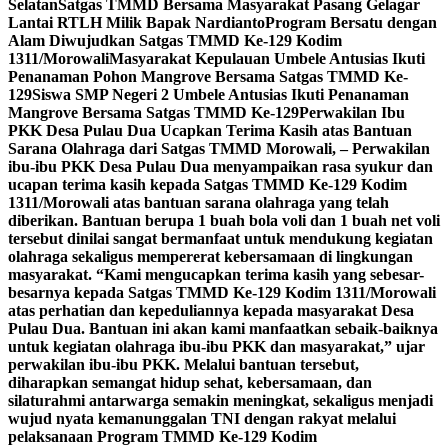
Selatan
Satgas TMMD Bersama Masyarakat Pasang Gelagar
Lantai RTLH Milik Bapak Nardianto
Program Bersatu dengan
Alam Diwujudkan Satgas TMMD Ke-129 Kodim
1311/Morowali
Masyarakat Kepulauan Umbele Antusias Ikuti
Penanaman Pohon Mangrove Bersama Satgas TMMD Ke-
129
Siswa SMP Negeri 2 Umbele Antusias Ikuti Penanaman
Mangrove Bersama Satgas TMMD Ke-129
Perwakilan Ibu
PKK Desa Pulau Dua Ucapkan Terima Kasih atas Bantuan
Sarana Olahraga dari Satgas TMMD Morowali, – Perwakilan
ibu-ibu PKK Desa Pulau Dua menyampaikan rasa syukur dan
ucapan terima kasih kepada Satgas TMMD Ke-129 Kodim
1311/Morowali atas bantuan sarana olahraga yang telah
diberikan. Bantuan berupa 1 buah bola voli dan 1 buah net voli
tersebut dinilai sangat bermanfaat untuk mendukung kegiatan
olahraga sekaligus mempererat kebersamaan di lingkungan
masyarakat. “Kami mengucapkan terima kasih yang sebesar-
besarnya kepada Satgas TMMD Ke-129 Kodim 1311/Morowali
atas perhatian dan kepeduliannya kepada masyarakat Desa
Pulau Dua. Bantuan ini akan kami manfaatkan sebaik-baiknya
untuk kegiatan olahraga ibu-ibu PKK dan masyarakat,” ujar
perwakilan ibu-ibu PKK. Melalui bantuan tersebut,
diharapkan semangat hidup sehat, kebersamaan, dan
silaturahmi antarwarga semakin meningkat, sekaligus menjadi
wujud nyata kemanunggalan TNI dengan rakyat melalui
pelaksanaan Program TMMD Ke-129 Kodim