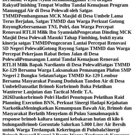
Rakyat
Finishing Tempat Wudhu Tandai Kemajuan Program
Manunggal Air di Desa Polewali oleh Satgas
TMMD
Pembangunan MCK Masjid di Desa Umbele Lama
Terus Berjalan, Satgas TMMD dan Warga Perkuat Gotong
Royong
Kebersamaan TNI, Polri, dan Warga Percepat
Renovasi RTLH Milik Ibu Syamsiah
Pengecatan Dinding MCK
Masjid Desa Polewali Masuki Tahap Finishing, bukti nyata
kinerja satgas TMMD
Pengecoran Lantai Percepat Renovasi
SD Negeri Polewali
Gotong Royong Satgas TMMD dan Warga
Percepat Pekerjaan Rabat Beton Jalan di Desa
Polewali
Pemasangan Lantai Tandai Kemajuan Renovasi
RTLH Milik Bapak Nardianto di Desa Polewali
Satgas TMMD
Ke-129 Bersama Warga Laksanakan Pemasangan Plafon SMP
Negeri 2 Bungku Selatan
Satgas TMMD Ke-129 Lembur
Bersama Masyarakat Pasang Dudukan Tandon Air di Desa
Umbele
Dansatlat Brimob Korbrimob Buka Pelatihan
Wanteror Lanjutan dan Tactical Medic T.A.
2026
Dankorbrimob Polri Hadiri Penutupan Pelatihan Raid
Planning Execution BNN, Perkuat Sinergi Hadapi Kejahatan
Narkotika
Meningkatkan Kemampuan Bawah Air, Brimob dan
Masyarakat Berlatih Menyelam di Pulau Samalona
quick
response brimob kaltara tangani kebakaran hutan di kilo 6
bulungan
Brimob Gorontalo Salurkan 5.000 Liter Air Bersih
untuk Warga Terdampak Kekeringan di Pulubala
Sinergi