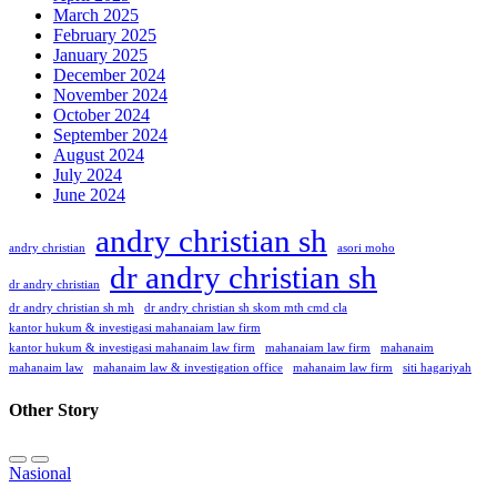
March 2025
February 2025
January 2025
December 2024
November 2024
October 2024
September 2024
August 2024
July 2024
June 2024
andry christian sh
andry christian
asori moho
dr andry christian sh
dr andry christian
dr andry christian sh mh
dr andry christian sh skom mth cmd cla
kantor hukum & investigasi mahanaiam law firm
kantor hukum & investigasi mahanaim law firm
mahanaiam law firm
mahanaim
mahanaim law
mahanaim law & investigation office
mahanaim law firm
siti hagariyah
Other Story
Nasional