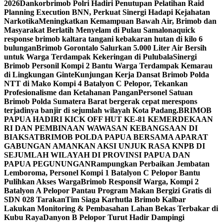
2026
Dankorbrimob Polri Hadiri Penutupan Pelatihan Raid
Planning Execution BNN, Perkuat Sinergi Hadapi Kejahatan
Narkotika
Meningkatkan Kemampuan Bawah Air, Brimob dan
Masyarakat Berlatih Menyelam di Pulau Samalona
quick
response brimob kaltara tangani kebakaran hutan di kilo 6
bulungan
Brimob Gorontalo Salurkan 5.000 Liter Air Bersih
untuk Warga Terdampak Kekeringan di Pulubala
Sinergi
Brimob Personil Kompi 2 Bantu Warga Terdampak Kemarau
di Lingkungan Ginte
Kunjungan Kerja Dansat Brimob Polda
NTT di Mako Kompi 4 Batalyon C Pelopor, Tekankan
Profesionalisme dan Ketahanan Pangan
Personel Satuan
Brimob Polda Sumatera Barat bergerak cepat merespons
terjadinya banjir di sejumlah wilayah Kota Padang.
BRIMOB
PAPUA HADIRI KICK OFF HUT KE-81 KEMERDEKAAN
RI DAN PEMBINAAN WAWASAN KEBANGSAAN DI
BIAK
SATBRIMOB POLDA PAPUA BERSAMA APARAT
GABUNGAN AMANKAN AKSI UNJUK RASA KNPB DI
SEJUMLAH WILAYAH DI PROVINSI PAPUA DAN
PAPUA PEGUNUNGAN
Rampungkan Perbaikan Jembatan
Lemboroma, Personel Kompi 1 Batalyon C Pelopor Bantu
Pulihkan Akses Warga
Brimob Responsif Warga, Kompi 2
Batalyon A Pelopor Pantau Program Makan Bergizi Gratis di
SDN 028 Tarakan
Tim Siaga Karhutla Brimob Kalbar
Lakukan Monitoring & Pembasahan Lahan Bekas Terbakar di
Kubu Raya
Danyon B Pelopor Turut Hadir Dampingi