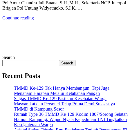
Pol Amur Chandra Juli Buana, S.H.,M.H., Sekertaris NCB Interpol
Brigjen Pol Untung Widyatmoko, S.I.K.,…
Continue reading
Search
Search
Recent Posts
TMMD Ke-129 Tak Hanya Membangun, Tapi Juga
Menanam Harapan Melalui Ketahanan Pangan
Satgas TMMD Ke-129 Pastikan Kesehatan Warga
Masyarakat dan Personel Tetap Prima Demi Suksesnya
TMMD di Kampung Sesor
Rumah Type 36 TMMD Ke-129 Kodim 1807/Sorong Selatan
Hampir Rampung, Wujud Nyata Kepedulian TNI Tingkatkan
Kesejahteraan Warga
Asintel Satlap Tricakti Beri Penjelasan Terkait Penanganan 53