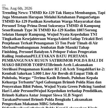
Skip
to
Thu. Aug 6th, 2026
content
Trending News:
TMMD Ke-129 Tak Hanya Membangun, Tapi
Juga Menanam Harapan Melalui Ketahanan Pangan
Satgas
TMMD Ke-129 Pastikan Kesehatan Warga Masyarakat dan
Personel Tetap Prima Demi Suksesnya TMMD di Kampung
Sesor
Rumah Type 36 TMMD Ke-129 Kodim 1807/Sorong
Selatan Hampir Rampung, Wujud Nyata Kepedulian TNI
Tingkatkan Kesejahteraan Warga
Asintel Satlap Tricakti Beri
Penjelasan Terkait Penanganan 53 Ton Pasir Timah di Air
Merbau
Pembangunan Jembatan Bale Masuki Tahap
Finishing, Personel Batalyon A Pelopor Fokus Pengecatan
Railing Jembatan
PELETAKAN BATU PERTAMA
PEMBANGUNAN RUSUN SATBRIMOB POLDA BALI DI
MAKO BRIMOB TOHPATI
Brimob Aceh Laksanakan
Sterilisasi Pengamanan Kunker RI 2 di Aceh Tengah
Hari ke-2:
Kembali Salurkan 5.000 Liter Air Bersih di Empat Titik di
Pulubala, Warga: “Terima Kasih Brimob, Puluhan Kepala
Keluarga Terbantu”
Apel Gabungan Brimob Polda Riau dan
Penyerahan Bibit Pohon, Wujud Nyata Green Policing Sambut
Hari Lahir Personel
Wujud Kepedulian terhadap Pendidikan,
Brimob Kaltara Antar Jemput Siswa SLB Negeri
Tarakan
Personel Brimob Polda Bengkulu Laksanakan
Pengecekan Makanan MBG Sebelum