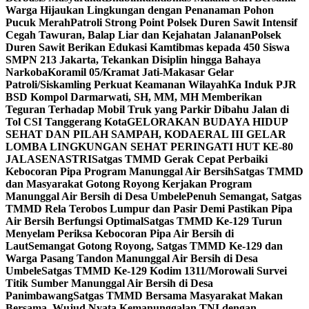
Warga Hijaukan Lingkungan dengan Penanaman Pohon
Pucuk Merah
Patroli Strong Point Polsek Duren Sawit Intensif
Cegah Tawuran, Balap Liar dan Kejahatan Jalanan
Polsek
Duren Sawit Berikan Edukasi Kamtibmas kepada 450 Siswa
SMPN 213 Jakarta, Tekankan Disiplin hingga Bahaya
Narkoba
Koramil 05/Kramat Jati-Makasar Gelar
Patroli/Siskamling Perkuat Keamanan Wilayah
Ka Induk PJR
BSD Kompol Darmarwati, SH, MM, MH Memberikan
Teguran Terhadap Mobil Truk yang Parkir Dibahu Jalan di
Tol CSI Tanggerang Kota
GELORAKAN BUDAYA HIDUP
SEHAT DAN PILAH SAMPAH, KODAERAL III GELAR
LOMBA LINGKUNGAN SEHAT PERINGATI HUT KE-80
JALASENASTRI
Satgas TMMD Gerak Cepat Perbaiki
Kebocoran Pipa Program Manunggal Air Bersih
Satgas TMMD
dan Masyarakat Gotong Royong Kerjakan Program
Manunggal Air Bersih di Desa Umbele
Penuh Semangat, Satgas
TMMD Rela Terobos Lumpur dan Pasir Demi Pastikan Pipa
Air Bersih Berfungsi Optimal
Satgas TMMD Ke-129 Turun
Menyelam Periksa Kebocoran Pipa Air Bersih di
Laut
Semangat Gotong Royong, Satgas TMMD Ke-129 dan
Warga Pasang Tandon Manunggal Air Bersih di Desa
Umbele
Satgas TMMD Ke-129 Kodim 1311/Morowali Survei
Titik Sumber Manunggal Air Bersih di Desa
Panimbawang
Satgas TMMD Bersama Masyarakat Makan
Bersama, Wujud Nyata Kemanunggalan TNI dengan