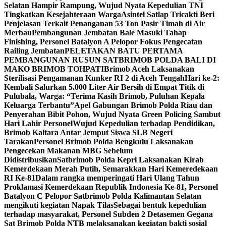
Selatan Hampir Rampung, Wujud Nyata Kepedulian TNI
Tingkatkan Kesejahteraan Warga
Asintel Satlap Tricakti Beri
Penjelasan Terkait Penanganan 53 Ton Pasir Timah di Air
Merbau
Pembangunan Jembatan Bale Masuki Tahap
Finishing, Personel Batalyon A Pelopor Fokus Pengecatan
Railing Jembatan
PELETAKAN BATU PERTAMA
PEMBANGUNAN RUSUN SATBRIMOB POLDA BALI DI
MAKO BRIMOB TOHPATI
Brimob Aceh Laksanakan
Sterilisasi Pengamanan Kunker RI 2 di Aceh Tengah
Hari ke-2:
Kembali Salurkan 5.000 Liter Air Bersih di Empat Titik di
Pulubala, Warga: “Terima Kasih Brimob, Puluhan Kepala
Keluarga Terbantu”
Apel Gabungan Brimob Polda Riau dan
Penyerahan Bibit Pohon, Wujud Nyata Green Policing Sambut
Hari Lahir Personel
Wujud Kepedulian terhadap Pendidikan,
Brimob Kaltara Antar Jemput Siswa SLB Negeri
Tarakan
Personel Brimob Polda Bengkulu Laksanakan
Pengecekan Makanan MBG Sebelum
Didistribusikan
Satbrimob Polda Kepri Laksanakan Kirab
Kemerdekaan Merah Putih, Semarakkan Hari Kemeredekaan
RI Ke-81
Dalam rangka memperingati Hari Ulang Tahun
Proklamasi Kemerdekaan Republik Indonesia Ke-81, Personel
Batalyon C Pelopor Satbrimob Polda Kalimantan Selatan
mengikuti kegiatan Napak Tilas
Sebagai bentuk kepedulian
terhadap masyarakat, Personel Subden 2 Detasemen Gegana
Sat Brimob Polda NTB melaksanakan kegiatan bakti sosial