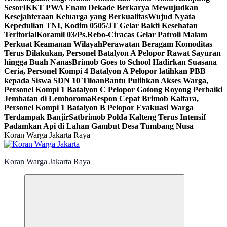
Sesor
IKKT PWA Enam Dekade Berkarya Mewujudkan
Kesejahteraan Keluarga yang Berkualitas
Wujud Nyata
Kepedulian TNI, Kodim 0505/JT Gelar Bakti Kesehatan
Teritorial
Koramil 03/Ps.Rebo-Ciracas Gelar Patroli Malam
Perkuat Keamanan Wilayah
Perawatan Beragam Komoditas
Terus Dilakukan, Personel Batalyon A Pelopor Rawat Sayuran
hingga Buah Nanas
Brimob Goes to School Hadirkan Suasana
Ceria, Personel Kompi 4 Batalyon A Pelopor latihkan PBB
kepada Siswa SDN 10 Tiloan
Bantu Pulihkan Akses Warga,
Personel Kompi 1 Batalyon C Pelopor Gotong Royong Perbaiki
Jembatan di Lemboroma
Respon Cepat Brimob Kaltara,
Personel Kompi 1 Batalyon B Pelopor Evakuasi Warga
Terdampak Banjir
Satbrimob Polda Kalteng Terus Intensif
Padamkan Api di Lahan Gambut Desa Tumbang Nusa
Koran Warga Jakarta Raya
Koran Warga Jakarta Raya