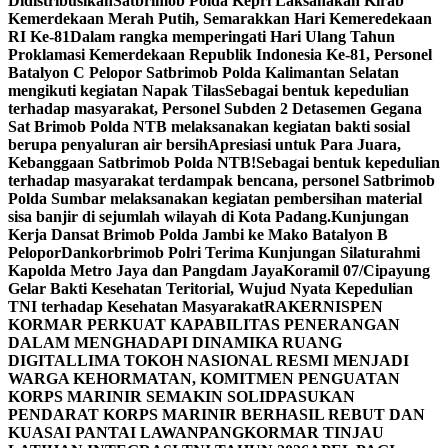
Didistribusikan
Satbrimob Polda Kepri Laksanakan Kirab
Kemerdekaan Merah Putih, Semarakkan Hari Kemeredekaan
RI Ke-81
Dalam rangka memperingati Hari Ulang Tahun
Proklamasi Kemerdekaan Republik Indonesia Ke-81, Personel
Batalyon C Pelopor Satbrimob Polda Kalimantan Selatan
mengikuti kegiatan Napak Tilas
Sebagai bentuk kepedulian
terhadap masyarakat, Personel Subden 2 Detasemen Gegana
Sat Brimob Polda NTB melaksanakan kegiatan bakti sosial
berupa penyaluran air bersih
Apresiasi untuk Para Juara,
Kebanggaan Satbrimob Polda NTB!
Sebagai bentuk kepedulian
terhadap masyarakat terdampak bencana, personel Satbrimob
Polda Sumbar melaksanakan kegiatan pembersihan material
sisa banjir di sejumlah wilayah di Kota Padang.
Kunjungan
Kerja Dansat Brimob Polda Jambi ke Mako Batalyon B
Pelopor
Dankorbrimob Polri Terima Kunjungan Silaturahmi
Kapolda Metro Jaya dan Pangdam Jaya
Koramil 07/Cipayung
Gelar Bakti Kesehatan Teritorial, Wujud Nyata Kepedulian
TNI terhadap Kesehatan Masyarakat
RAKERNISPEN
KORMAR PERKUAT KAPABILITAS PENERANGAN
DALAM MENGHADAPI DINAMIKA RUANG
DIGITAL
LIMA TOKOH NASIONAL RESMI MENJADI
WARGA KEHORMATAN, KOMITMEN PENGUATAN
KORPS MARINIR SEMAKIN SOLID
PASUKAN
PENDARAT KORPS MARINIR BERHASIL REBUT DAN
KUASAI PANTAI LAWAN
PANGKORMAR TINJAU